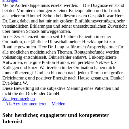
anzeigen
Meine Aortenklappe muss ersetzt werden. – Die Diagnose entstand
bei den Voruntersuchungen zu einer Knieoperation und traf mich
aus heiterem Himmel. Schon bei diesem ersten Gespräch war Herr
Dr. Lang dabei und hat mir mit großem Einfühlungsvermögen, sehr
verständlichen Erklärungen und seiner unerschütterlichen Zuversicht
über meinen Schock hinweggeholfen.
In der Zwischenzeit bin ich seit 10 Jahren Patientin in seiner
Ordination, der jährliche Ultraschall meiner Herzklappe ist zur
Routine geworden. Herr Dr. Lang ist für mich Ansprechpartner für
alle möglichen medizinischen Themen. Röntgenbefunde werden
vollständig entschlüsselt, Diktierfehler entlarvt. Unkomplizierte
Antworten, eine gute Portion Humor, ein perfektes Netzwerk zu
Kollegen und kurze Wartezeiten in der Ordination haben mich
immer überzeugt. Und ich bin noch nach jedem Termin mit großer
Erleichterung und positiver Energie nach Hause gegangen. Danke!
Eva-Maria W.
Diese Bewertung ist die subjektive Meinung eines Patienten und
nicht die der DocFinder GmbH.
Weniger anzeigen
Als Arzt kommentieren
Melden
Sehr herzlicher, engagierter und kompetenter
Internist