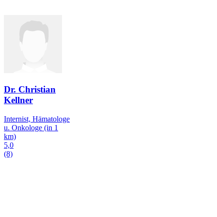
Dr. Christian
Kellner
Internist, Hämatologe
u. Onkologe
(in 1
km)
5,0
(8)