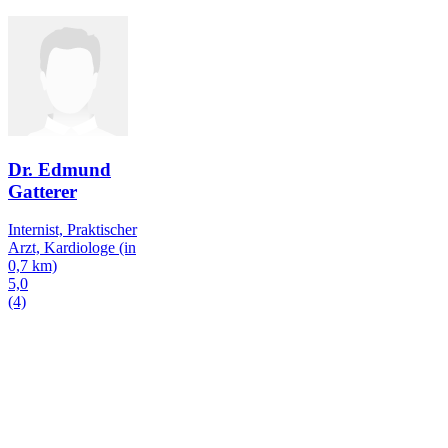
Dr. Edmund
Gatterer
Internist, Praktischer
Arzt, Kardiologe
(in
0,7 km)
5,0
(4)