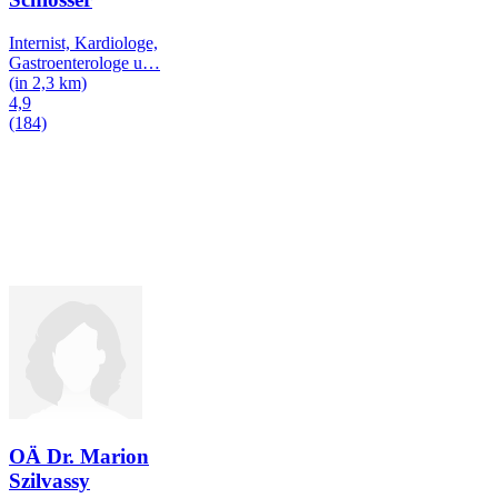
Internist, Kardiologe,
Gastroenterologe u
…
(in 2,3 km)
4,9
(184)
OÄ Dr. Marion
Szilvassy