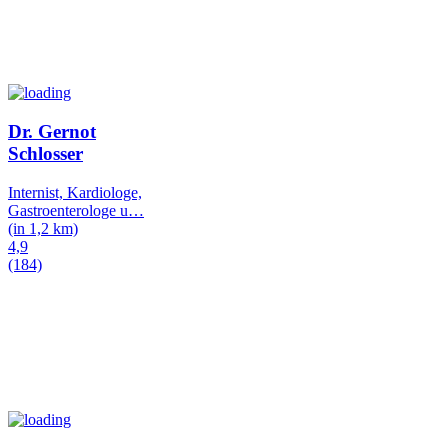
Dr. Gernot
Schlosser
Internist, Kardiologe,
Gastroenterologe u
…
(in 1,2 km)
4,9
(184)