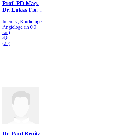
Prof. PD Mag.
Dr. Lukas Fie
…
Internist, Kardiologe,
Angiologe
(in 0,9
km)
4,8
(25)
Dr. Paul Repitz