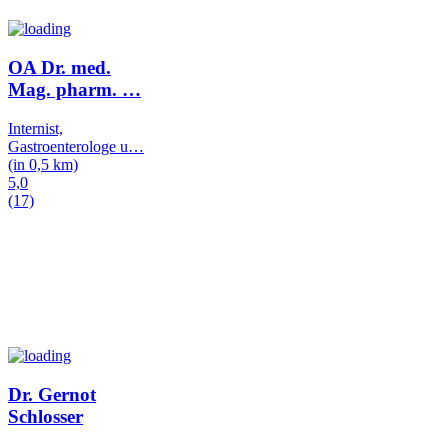
OA Dr. med.
Mag. pharm.
…
Internist,
Gastroenterologe u
…
(in 0,5 km)
5,0
(17)
Dr. Gernot
Schlosser