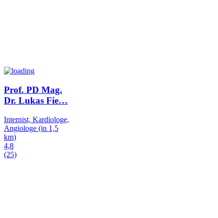
Prof. PD Mag.
Dr. Lukas Fie
…
Internist, Kardiologe,
Angiologe
(in 1,5
km)
4,8
(25)