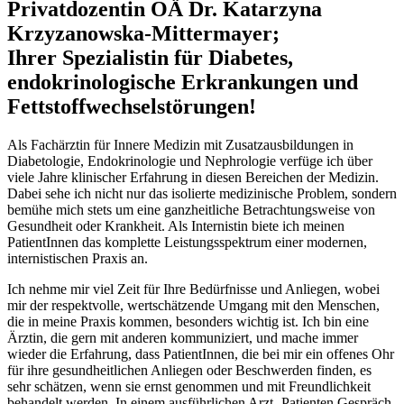
Privatdozentin OÄ Dr. Katarzyna
Krzyzanowska-Mittermayer;
Ihrer Spezialistin für Diabetes,
endokrinologische Erkrankungen und
Fettstoffwechselstörungen!
Als Fachärztin für Innere Medizin mit Zusatzausbildungen in
Diabetologie, Endokrinologie und Nephrologie verfüge ich über
viele Jahre klinischer Erfahrung in diesen Bereichen der Medizin.
Dabei sehe ich nicht nur das isolierte medizinische Problem, sondern
bemühe mich stets um eine ganzheitliche Betrachtungsweise von
Gesundheit oder Krankheit. Als Internistin biete ich meinen
PatientInnen das komplette Leistungsspektrum einer modernen,
internistischen Praxis an.
Ich nehme mir viel Zeit für Ihre Bedürfnisse und Anliegen, wobei
mir der respektvolle, wertschätzende Umgang mit den Menschen,
die in meine Praxis kommen, besonders wichtig ist. Ich bin eine
Ärztin, die gern mit anderen kommuniziert, und mache immer
wieder die Erfahrung, dass PatientInnen, die bei mir ein offenes Ohr
für ihre gesundheitlichen Anliegen oder Beschwerden finden, es
sehr schätzen, wenn sie ernst genommen und mit Freundlichkeit
behandelt werden. In einem ausführlichen Arzt- Patienten Gespräch,