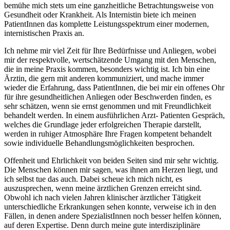
bemühe mich stets um eine ganzheitliche Betrachtungsweise von
Gesundheit oder Krankheit. Als Internistin biete ich meinen
PatientInnen das komplette Leistungsspektrum einer modernen,
internistischen Praxis an.
Ich nehme mir viel Zeit für Ihre Bedürfnisse und Anliegen, wobei
mir der respektvolle, wertschätzende Umgang mit den Menschen,
die in meine Praxis kommen, besonders wichtig ist. Ich bin eine
Ärztin, die gern mit anderen kommuniziert, und mache immer
wieder die Erfahrung, dass PatientInnen, die bei mir ein offenes Ohr
für ihre gesundheitlichen Anliegen oder Beschwerden finden, es
sehr schätzen, wenn sie ernst genommen und mit Freundlichkeit
behandelt werden. In einem ausführlichen Arzt- Patienten Gespräch,
welches die Grundlage jeder erfolgreichen Therapie darstellt,
werden in ruhiger Atmosphäre Ihre Fragen kompetent behandelt
sowie individuelle Behandlungsmöglichkeiten besprochen.
Offenheit und Ehrlichkeit von beiden Seiten sind mir sehr wichtig.
Die Menschen können mir sagen, was ihnen am Herzen liegt, und
ich selbst tue das auch. Dabei scheue ich mich nicht, es
auszusprechen, wenn meine ärztlichen Grenzen erreicht sind.
Obwohl ich nach vielen Jahren klinischer ärztlicher Tätigkeit
unterschiedliche Erkrankungen sehen konnte, verweise ich in den
Fällen, in denen andere SpezialistInnen noch besser helfen können,
auf deren Expertise. Denn durch meine gute interdisziplinäre