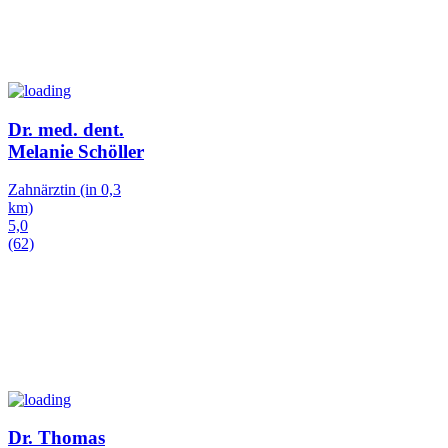
Dr. med. dent.
Melanie Schöller
Zahnärztin
(in 0,3
km)
5,0
(62)
Dr. Thomas