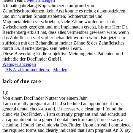
nettes Team.
Mehr anzeigen
Ich hatte jahrelang Kopfschmerzen aufgrund von
Zahnfleischproblemen, kein Arzt konnte es richtig diagnostizieren
und mir wurden Sinusitistabletten, Schmerzmittel und
Migränetabletten verschrieben, viele Zähne wurden mir in der
Zwischenzeit gezogen und mit Implantaten ersetzt, bis mir Herr Dr.
Reichenberg erklärt hat, dass alles vermeidbar gewesen wäre, wenn
das Zahnfleisch viel vorher behandelt worden wäre. Bin jetzt sehr
zufrieden mit der Behandlung meiner Zähne & des Zahnfleisches
durch Dr. Reichenberg& sein nettes Team.
Diese Bewertung ist die subjektive Meinung eines Patienten und
nicht die der DocFinder GmbH.
Weniger anzeigen
Als Arzt kommentieren
Melden
lack of due care
1,0
Von einem DocFinder Nutzer
vor einem Jahr
I am currently pregnant and had scheduled an appointment for a
general dental check-up and, if necessary, a cleaning. I found the
clinic via DocFinder…
I am currently pregnant and had scheduled
an appointment for a general dental check-up and, if necessary, a
cleaning. I found the clinic via DocFinder. Upon arrival, I completed
the required forms and clearly indicated that I am pregnant.An X-ray