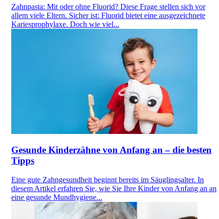
Zahnpasta: Mit oder ohne Fluorid? Diese Frage stellen sich vor
allem viele Eltern. Sicher ist: Fluorid bietet eine ausgezeichnete
Kariesprophylaxe. Doch wie viel...
Gesunde Kinderzähne von Anfang an – die besten
Tipps
Eine gute Zahngesundheit beginnt bereits im Säuglingsalter. In
diesem Artikel erfahren Sie, wie Sie Ihre Kinder von Anfang an an
eine gesunde Mundhygiene...