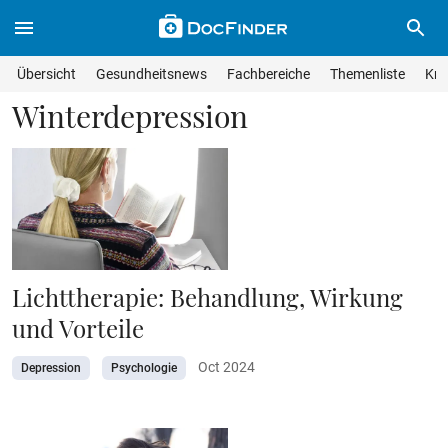
Skip to main content
Suche im Wissensmagazin
Wissensmagazin durchsuchen
Suche s
Übersicht
Gesundheitsnews
Fachbereiche
Themenliste
Kra
Suchfeld lösche
Geben Sie Ihren Suchbegriff ein und drücken Sie die Eingabet
Winterdepression
Lichttherapie: Behandlung, Wirkung
und Vorteile
Oct 2024
Depression
Psychologie