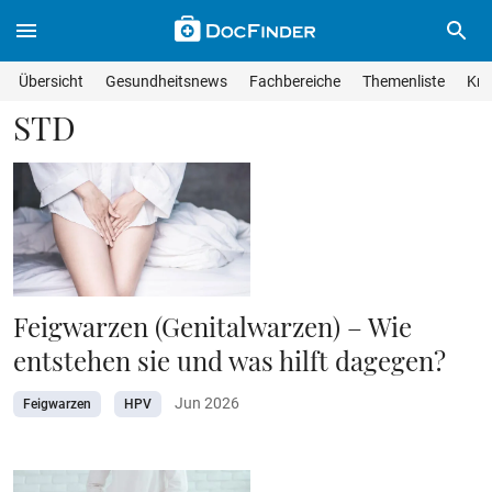
Skip to main content
Suche im Wissensmagazin
Wissensmagazin durchsuchen
Suche s
Übersicht
Gesundheitsnews
Fachbereiche
Themenliste
Kra
Suchfeld lösche
Geben Sie Ihren Suchbegriff ein und drücken Sie die Eingabet
STD
Feigwarzen (Genitalwarzen) – Wie
entstehen sie und was hilft dagegen?
Jun 2026
Feigwarzen
HPV