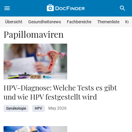
Skip to main content
Suche im Wissensmagazin
Wissensmagazin durchsuchen
Suche s
Übersicht
Gesundheitsnews
Fachbereiche
Themenliste
Kra
Suchfeld lösche
Geben Sie Ihren Suchbegriff ein und drücken Sie die Eingabet
Papillomaviren
HPV-Diagnose: Welche Tests es gibt
und wie HPV festgestellt wird
May 2026
Gynäkologie
HPV