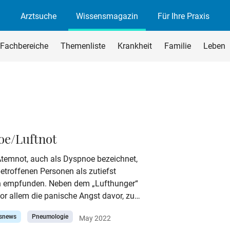
Arztsuche
Wissensmagazin
Für Ihre Praxis
agazin
rchsuchen
Fachbereiche
Themenliste
Krankheit
Familie
Leben
begriff ein und drücken Sie die Eingabetaste oder den Suchen-B
oe/Luftnot
temnot, auch als Dyspnoe bezeichnet,
etroffenen Personen als zutiefst
h empfunden. Neben dem „Lufthunger“
vor allem die panische Angst davor, zu
. Dyspnoe kann viele verschiedene
tsnews
Pneumologie
May 2022
haben und sie kann auch Ausdruck einer