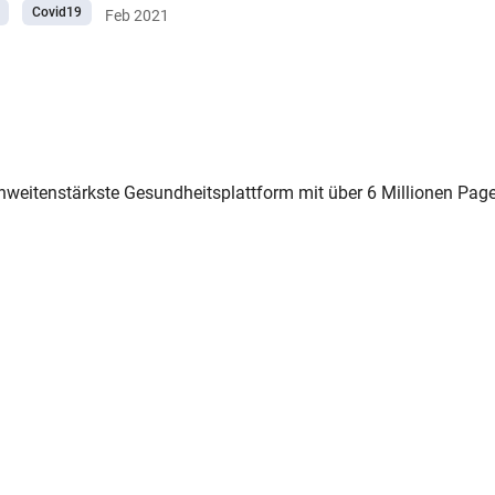
Covid19
Feb 2021
t-Covid-Verfassung", aber auch Begriffe
akutes Covid-Syndrom werden verwendet.
chweitenstärkste Gesundheitsplattform mit über 6 Millionen Pag