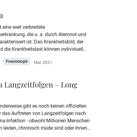
ohlichen Erkrankung sein. Wichtig ist die
mögliche Abklärung der Ursache beim Arzt.
a
 eine weit verbreitete
rkrankung, die u. a. durch Atemnot und
rakterisiert ist. Das Krankheitsbild, der
d die Krankheitslast können individuell
hieden sein. Während leichtes und gut
Pneumologie
Mar 2021
es Asthma Betroffene häufig kaum
kt, kann schweres Asthma die
lität massiv beeinträchtigen. Welche
 Langzeitfolgen – Long
n Asthma es gibt, wie die Erkrankung
 wird, was wichtig ist um Asthmaanfällen
en und wie man Betroffenen im Notfall
derweise gibt es noch keinen offiziellen
n, lesen Sie hier.
 das Auftreten von Langzeitfolgen nach
ona-Infektion - obwohl Millionen Menschen
n leiden, chronisch müde sind oder ihnen
Luft ausgeht. Die WHO spricht vorerst von