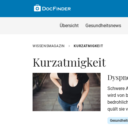
Skip to main content
Suche im Wissensm
Wissensmagazin du
Übersicht
Gesundheitsnews
Geben Sie Ihren Such
WISSENSMAGAZIN
KURZATMIGKEIT
Kurzatmigkeit
Dyspn
Schwere A
wird von b
bedrohlic
quält sie 
ersticken
Gesundhei
Ursachen 