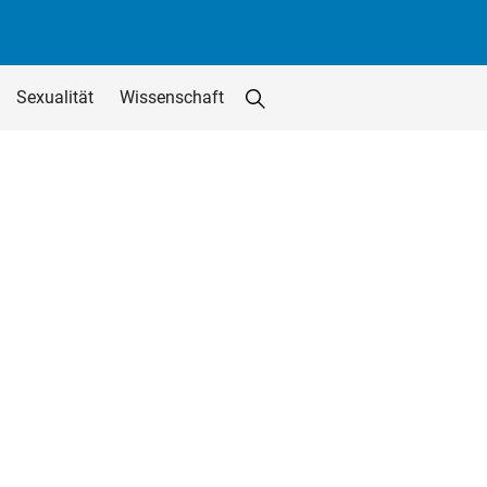
Sexualität
Wissenschaft
Suche starten
Suchfeld löschen
utton