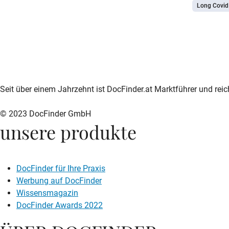
Long Covid
einer "Pos
wie post-
zur DocFinder-Startseite
logo icon
Seit über einem Jahrzehnt ist DocFinder.at Marktführer und rei
© 2023 DocFinder GmbH
unsere produkte
DocFinder für Ihre Praxis
Werbung auf DocFinder
Wissensmagazin
DocFinder Awards 2022