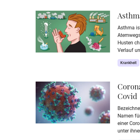
lebensbedr
schnellst
Asthm
Asthma ist
Atemwegse
Husten cha
Verlauf un
sehr versc
Krankheit
behandelt
einschrän
Lebensqua
Corona
Formen vo
Covid
behandelt
vorzubeug
Bezeichnen
helfen kan
Namen für
einer Cor
unter ihne
rasch die 