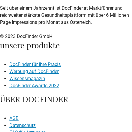
zur DocFinder-Startseite
logo icon
Seit über einem Jahrzehnt ist DocFinder.at Marktführer und
reichweitenstärkste Gesundheitsplattform mit über 6 Millionen
Page Impressions pro Monat aus Österreich.
© 2023 DocFinder GmbH
unsere produkte
DocFinder für Ihre Praxis
Werbung auf DocFinder
Wissensmagazin
DocFinder Awards 2022
ÜBER DOCFINDER
AGB
Datenschutz