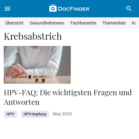
Skip to main content
Suche im Wissensmagazin
Wissensmagazin durchsuchen
Suche s
Übersicht
Gesundheitsnews
Fachbereiche
Themenliste
Kra
Suchfeld lösche
Geben Sie Ihren Suchbegriff ein und drücken Sie die Eingabet
Krebsabstrich
HPV-FAQ: Die wichtigsten Fragen und
Antworten
May 2026
HPV
HPV-Impfung