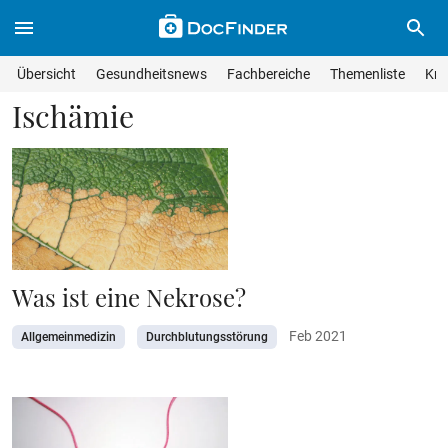
Skip to main content
Suche im Wissensmagazin
Wissensmagazin durchsuchen
Suche s
Übersicht
Gesundheitsnews
Fachbereiche
Themenliste
Kra
Suchfeld lösche
Geben Sie Ihren Suchbegriff ein und drücken Sie die Eingabet
Ischämie
Was ist eine Nekrose?
Feb 2021
Allgemeinmedizin
Durchblutungsstörung