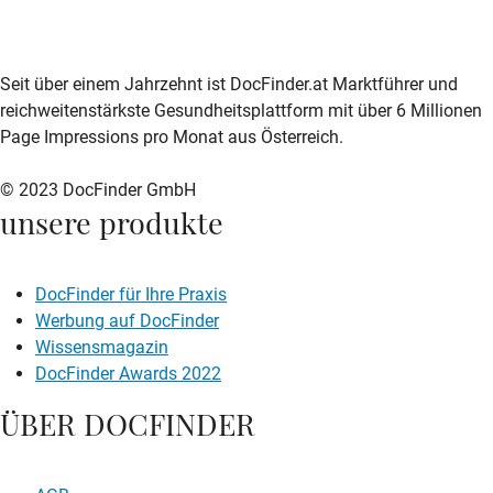
zur DocFinder-Startseite
logo icon
Seit über einem Jahrzehnt ist DocFinder.at Marktführer und
reichweitenstärkste Gesundheitsplattform mit über 6 Millionen
Page Impressions pro Monat aus Österreich.
© 2023 DocFinder GmbH
unsere produkte
DocFinder für Ihre Praxis
Werbung auf DocFinder
Wissensmagazin
DocFinder Awards 2022
ÜBER DOCFINDER