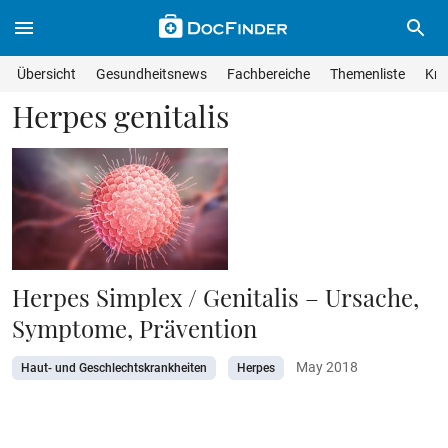
Skip to main content
Suche im Wissensmagazin
Wissensmagazin durchsuchen
Suche s
Übersicht
Gesundheitsnews
Fachbereiche
Themenliste
Kra
Suchfeld lösche
Geben Sie Ihren Suchbegriff ein und drücken Sie die Eingabet
Herpes genitalis
Herpes Simplex / Genitalis – Ursache,
Symptome, Prävention
May 2018
Haut- und Geschlechtskrankheiten
Herpes