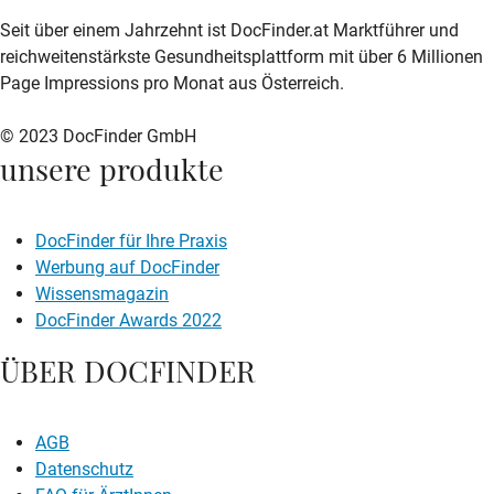
zur DocFinder-Startseite
logo icon
Seit über einem Jahrzehnt ist DocFinder.at Marktführer und
reichweitenstärkste Gesundheitsplattform mit über 6 Millionen
Page Impressions pro Monat aus Österreich.
© 2023 DocFinder GmbH
unsere produkte
DocFinder für Ihre Praxis
Werbung auf DocFinder
Wissensmagazin
DocFinder Awards 2022
ÜBER DOCFINDER
AGB
Datenschutz