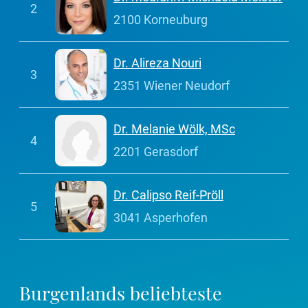
2
2100 Korneuburg
Dr. Alireza Nouri
3
2351 Wiener Neudorf
Dr. Melanie Wölk, MSc
4
2201 Gerasdorf
Dr. Calipso Reif-Pröll
5
3041 Asperhofen
Burgenlands beliebteste