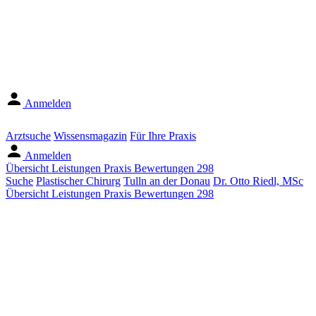
Anmelden
Arztsuche
Wissensmagazin
Für Ihre Praxis
Anmelden
Übersicht
Leistungen
Praxis
Bewertungen
298
Suche
Plastischer Chirurg
Tulln an der Donau
Dr. Otto Riedl, MSc
Übersicht
Leistungen
Praxis
Bewertungen
298