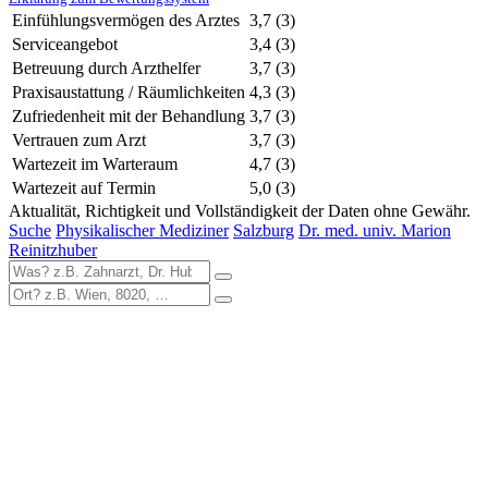
Einfühlungsvermögen des Arztes
3,7
(3)
Serviceangebot
3,4
(3)
Betreuung durch Arzthelfer
3,7
(3)
Praxisaustattung / Räumlichkeiten
4,3
(3)
Zufriedenheit mit der Behandlung
3,7
(3)
Vertrauen zum Arzt
3,7
(3)
Wartezeit im Warteraum
4,7
(3)
Wartezeit auf Termin
5,0
(3)
Aktualität, Richtigkeit und Vollständigkeit der Daten ohne Gewähr.
Suche
Physikalischer Mediziner
Salzburg
Dr. med. univ. Marion
Reinitzhuber