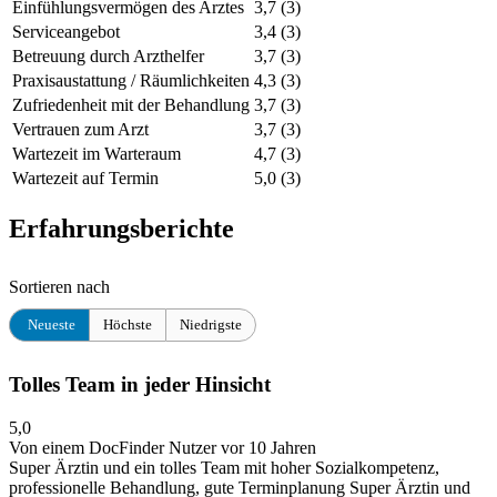
Einfühlungsvermögen des Arztes
3,7
(3)
Serviceangebot
3,4
(3)
Betreuung durch Arzthelfer
3,7
(3)
Praxisaustattung / Räumlichkeiten
4,3
(3)
Zufriedenheit mit der Behandlung
3,7
(3)
Vertrauen zum Arzt
3,7
(3)
Wartezeit im Warteraum
4,7
(3)
Wartezeit auf Termin
5,0
(3)
Erfahrungsberichte
Sortieren nach
Neueste
Höchste
Niedrigste
Tolles Team in jeder Hinsicht
5,0
Von einem DocFinder Nutzer
vor 10 Jahren
Super Ärztin und ein tolles Team mit hoher Sozialkompetenz,
professionelle Behandlung, gute Terminplanung
Super Ärztin und