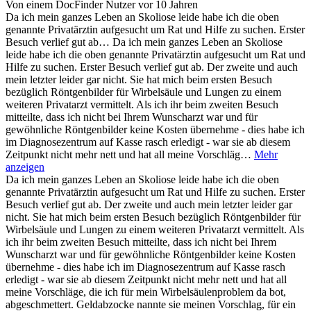
Von einem DocFinder Nutzer
vor 10 Jahren
Da ich mein ganzes Leben an Skoliose leide habe ich die oben
genannte Privatärztin aufgesucht um Rat und Hilfe zu suchen. Erster
Besuch verlief gut ab…
Da ich mein ganzes Leben an Skoliose
leide habe ich die oben genannte Privatärztin aufgesucht um Rat und
Hilfe zu suchen. Erster Besuch verlief gut ab. Der zweite und auch
mein letzter leider gar nicht. Sie hat mich beim ersten Besuch
bezüglich Röntgenbilder für Wirbelsäule und Lungen zu einem
weiteren Privatarzt vermittelt. Als ich ihr beim zweiten Besuch
mitteilte, dass ich nicht bei Ihrem Wunscharzt war und für
gewöhnliche Röntgenbilder keine Kosten übernehme - dies habe ich
im Diagnosezentrum auf Kasse rasch erledigt - war sie ab diesem
Zeitpunkt nicht mehr nett und hat all meine Vorschläg…
Mehr
anzeigen
Da ich mein ganzes Leben an Skoliose leide habe ich die oben
genannte Privatärztin aufgesucht um Rat und Hilfe zu suchen. Erster
Besuch verlief gut ab. Der zweite und auch mein letzter leider gar
nicht. Sie hat mich beim ersten Besuch bezüglich Röntgenbilder für
Wirbelsäule und Lungen zu einem weiteren Privatarzt vermittelt. Als
ich ihr beim zweiten Besuch mitteilte, dass ich nicht bei Ihrem
Wunscharzt war und für gewöhnliche Röntgenbilder keine Kosten
übernehme - dies habe ich im Diagnosezentrum auf Kasse rasch
erledigt - war sie ab diesem Zeitpunkt nicht mehr nett und hat all
meine Vorschläge, die ich für mein Wirbelsäulenproblem da bot,
abgeschmettert. Geldabzocke nannte sie meinen Vorschlag, für ein