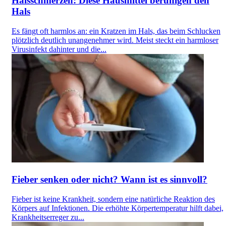
Halsschmerzen: Diese Hausmittel beruhigen den
Hals
Es fängt oft harmlos an: ein Kratzen im Hals, das beim Schlucken
plötzlich deutlich unangenehmer wird. Meist steckt ein harmloser
Virusinfekt dahinter und die...
Fieber senken oder nicht? Wann ist es sinnvoll?
Fieber ist keine Krankheit, sondern eine natürliche Reaktion des
Körpers auf Infektionen. Die erhöhte Körpertemperatur hilft dabei,
Krankheitserreger zu...