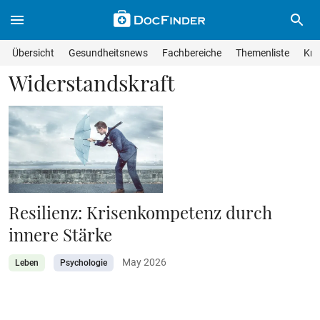
Skip to main content
Suche im Wissensmagazin
Wissensmagazin durchsuchen
Suche s
Übersicht
Gesundheitsnews
Fachbereiche
Themenliste
Kra
Suchfeld lösche
Geben Sie Ihren Suchbegriff ein und drücken Sie die Eingabet
Widerstandskraft
Resilienz: Krisenkompetenz durch
innere Stärke
May 2026
Leben
Psychologie