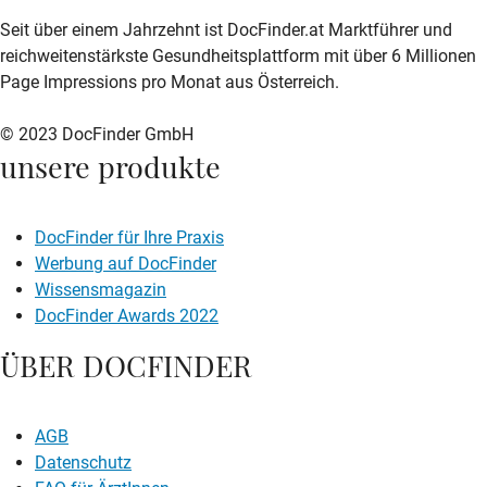
zur DocFinder-Startseite
logo icon
Seit über einem Jahrzehnt ist DocFinder.at Marktführer und
reichweitenstärkste Gesundheitsplattform mit über 6 Millionen
Page Impressions pro Monat aus Österreich.
© 2023 DocFinder GmbH
unsere produkte
DocFinder für Ihre Praxis
Werbung auf DocFinder
Wissensmagazin
DocFinder Awards 2022
ÜBER DOCFINDER
AGB
Datenschutz