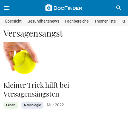
Skip to main content
Suche im Wissensmagazin
Wissensmagazin durchsuchen
Suche s
Übersicht
Gesundheitsnews
Fachbereiche
Themenliste
Kra
Suchfeld lösche
Geben Sie Ihren Suchbegriff ein und drücken Sie die Eingabet
Versagensangst
Kleiner Trick hilft bei
Versagensängsten
Mar 2022
Leben
Neurologie