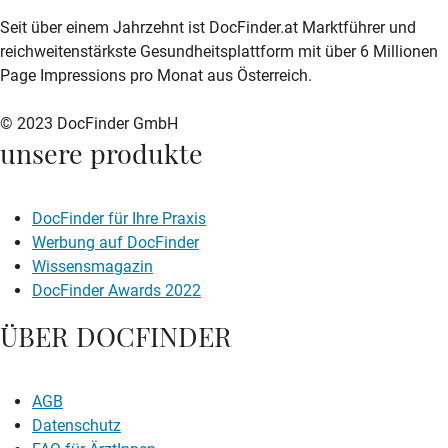
zur DocFinder-Startseite
logo icon
Seit über einem Jahrzehnt ist DocFinder.at Marktführer und
reichweitenstärkste Gesundheitsplattform mit über 6 Millionen
Page Impressions pro Monat aus Österreich.
© 2023 DocFinder GmbH
unsere produkte
DocFinder für Ihre Praxis
Werbung auf DocFinder
Wissensmagazin
DocFinder Awards 2022
ÜBER DOCFINDER
AGB
Datenschutz