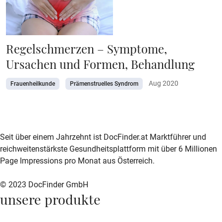
Regelschmerzen – Symptome,
Ursachen und Formen, Behandlung
Aug 2020
Frauenheilkunde
Prämenstruelles Syndrom
zur DocFinder-Startseite
logo icon
Seit über einem Jahrzehnt ist DocFinder.at Marktführer und
reichweitenstärkste Gesundheitsplattform mit über 6 Millionen
Page Impressions pro Monat aus Österreich.
© 2023 DocFinder GmbH
unsere produkte