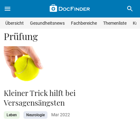
Skip to main content
Suche im Wissensmagazin
Wissensmagazin durchsuchen
Suche s
Übersicht
Gesundheitsnews
Fachbereiche
Themenliste
Kra
Suchfeld lösche
Geben Sie Ihren Suchbegriff ein und drücken Sie die Eingabet
Prüfung
Kleiner Trick hilft bei
Versagensängsten
Mar 2022
Leben
Neurologie