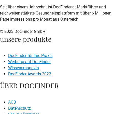
zur DocFinder-Startseite
logo icon
Seit über einem Jahrzehnt ist DocFinder.at Marktführer und
reichweitenstärkste Gesundheitsplattform mit über 6 Millionen
Page Impressions pro Monat aus Österreich.
© 2023 DocFinder GmbH
unsere produkte
DocFinder für Ihre Praxis
Werbung auf DocFinder
Wissensmagazin
DocFinder Awards 2022
ÜBER DOCFINDER
AGB
Datenschutz