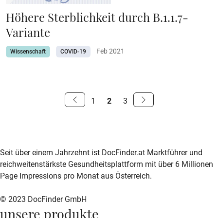
Höhere Sterblichkeit durch B.1.1.7-
Variante
Feb 2021
Wissenschaft
COVID-19
S
1
2
3
e
Zurück
Weiter
zur
zur
i
vorherigen
nächsten
t
Seite
Seite
zur DocFinder-Startseite
logo icon
e
Seit über einem Jahrzehnt ist DocFinder.at Marktführer und
reichweitenstärkste Gesundheitsplattform mit über 6 Millionen
n
Page Impressions pro Monat aus Österreich.
n
© 2023 DocFinder GmbH
a
unsere produkte