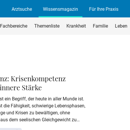
Arztsuche
Wissensmagazin
Für Ihre Praxis
agazin
rchsuchen
Fachbereiche
Themenliste
Krankheit
Familie
Leben
begriff ein und drücken Sie die Eingabetaste oder den Suchen-B
enz: Krisenkompetenz
innere Stärke
st ein Begriff, der heute in aller Munde ist.
t die Fähigkeit, schwierige Lebensphasen,
ge und Krisen zu bewältigen, ohne
 aus dem seelischen Gleichgewicht zu
ie hilft dabei, mit Belastungen umzugehen