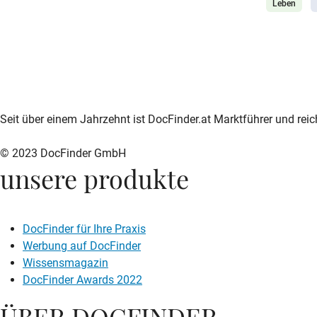
Leben
und nach 
Stabilität
was Resil
sie beein
diese psy
zur DocFinder-Startseite
logo icon
Seit über einem Jahrzehnt ist DocFinder.at Marktführer und rei
© 2023 DocFinder GmbH
unsere produkte
DocFinder für Ihre Praxis
Werbung auf DocFinder
Wissensmagazin
DocFinder Awards 2022
ÜBER DOCFINDER