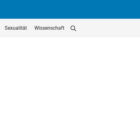
Sexualität
Wissenschaft
Suche starten
Suchfeld löschen
utton