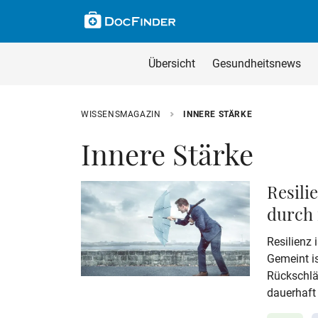
Skip to main content
Suche im Wissensm
Wissensmagazin du
Übersicht
Gesundheitsnews
Geben Sie Ihren Such
WISSENSMAGAZIN
INNERE STÄRKE
Innere Stärke
Resili
durch 
Resilienz i
Gemeint is
Rückschlä
dauerhaft
geraten. S