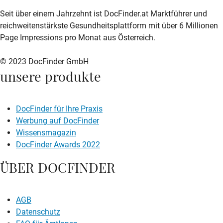
zur DocFinder-Startseite
logo icon
Seit über einem Jahrzehnt ist DocFinder.at Marktführer und
reichweitenstärkste Gesundheitsplattform mit über 6 Millionen
Page Impressions pro Monat aus Österreich.
© 2023 DocFinder GmbH
unsere produkte
DocFinder für Ihre Praxis
Werbung auf DocFinder
Wissensmagazin
DocFinder Awards 2022
ÜBER DOCFINDER
AGB
Datenschutz