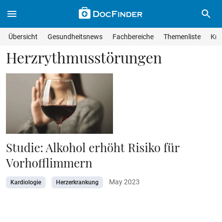
Skip to main content
Suche im Wissensmagazin
Wissensmagazin durchsuchen
Suche s
Übersicht
Gesundheitsnews
Fachbereiche
Themenliste
Kra
Suchfeld lösche
Geben Sie Ihren Suchbegriff ein und drücken Sie die Eingabet
Herzrythmusstörungen
Studie: Alkohol erhöht Risiko für
Vorhofflimmern
May 2023
Kardiologie
Herzerkrankung