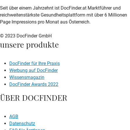
zur DocFinder-Startseite
logo icon
Seit über einem Jahrzehnt ist DocFinder.at Marktführer und
reichweitenstärkste Gesundheitsplattform mit über 6 Millionen
Page Impressions pro Monat aus Österreich.
© 2023 DocFinder GmbH
unsere produkte
DocFinder für Ihre Praxis
Werbung auf DocFinder
Wissensmagazin
DocFinder Awards 2022
ÜBER DOCFINDER
AGB
Datenschutz