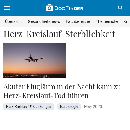
Skip to main content
Suche im Wissensmagazin
Wissensmagazin durchsuchen
Suche s
Übersicht
Gesundheitsnews
Fachbereiche
Themenliste
Kra
Suchfeld lösche
Geben Sie Ihren Suchbegriff ein und drücken Sie die Eingabet
Herz-Kreislauf-Sterblichkeit
Akuter Fluglärm in der Nacht kann zu
Herz-Kreislauf-Tod führen
May 2023
Herz-Kreislauf-Erkrankungen
Kardiologie