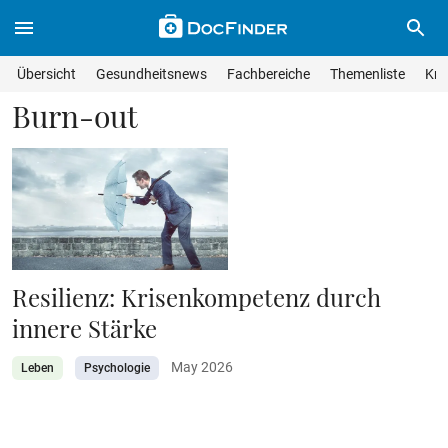
Skip to main content
Suche im Wissensmagazin
Wissensmagazin durchsuchen
Suche s
Übersicht
Gesundheitsnews
Fachbereiche
Themenliste
Kra
Suchfeld lösche
Geben Sie Ihren Suchbegriff ein und drücken Sie die Eingabet
Burn-out
Resilienz: Krisenkompetenz durch
innere Stärke
May 2026
Leben
Psychologie