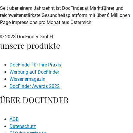
zur DocFinder-Startseite
logo icon
Seit über einem Jahrzehnt ist DocFinder.at Marktführer und
reichweitenstärkste Gesundheitsplattform mit über 6 Millionen
Page Impressions pro Monat aus Österreich.
© 2023 DocFinder GmbH
unsere produkte
DocFinder für Ihre Praxis
Werbung auf DocFinder
Wissensmagazin
DocFinder Awards 2022
ÜBER DOCFINDER
AGB
Datenschutz