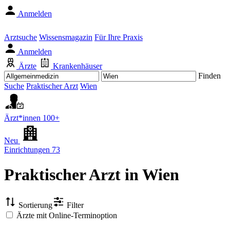
Anmelden
Arztsuche
Wissensmagazin
Für Ihre Praxis
Anmelden
Ärzte
Krankenhäuser
Finden
Suche
Praktischer Arzt
Wien
Ärzt*innen
100+
Neu
Einrichtungen
73
Praktischer Arzt
in Wien
Sortierung
Filter
Ärzte mit Online-Terminoption