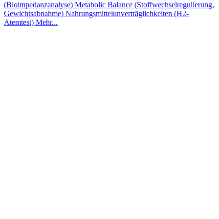
(Bioimpedanzanalyse)
Metabolic Balance (Stoffwechselregulierung,
Gewichtsabnahme)
Nahrungsmittelunverträglichkeiten (H2-
Atemtest)
Mehr...