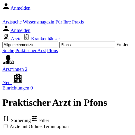
Anmelden
Arztsuche
Wissensmagazin
Für Ihre Praxis
Anmelden
Ärzte
Krankenhäuser
Finden
Suche
Praktischer Arzt
Pfons
Ärzt*innen
2
Neu
Einrichtungen
0
Praktischer Arzt
in Pfons
Sortierung
Filter
Ärzte mit Online-Terminoption