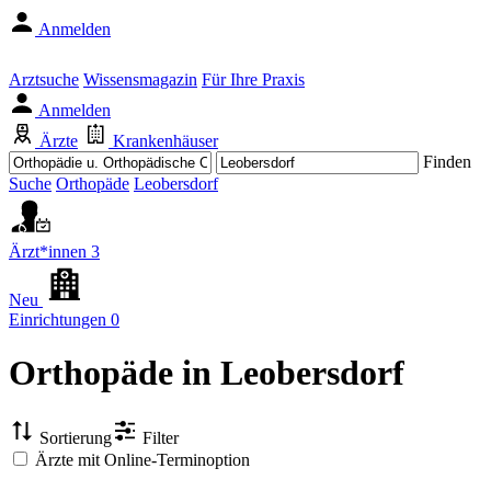
Anmelden
Arztsuche
Wissensmagazin
Für Ihre Praxis
Anmelden
Ärzte
Krankenhäuser
Finden
Suche
Orthopäde
Leobersdorf
Ärzt*innen
3
Neu
Einrichtungen
0
Orthopäde
in Leobersdorf
Sortierung
Filter
Ärzte mit Online-Terminoption