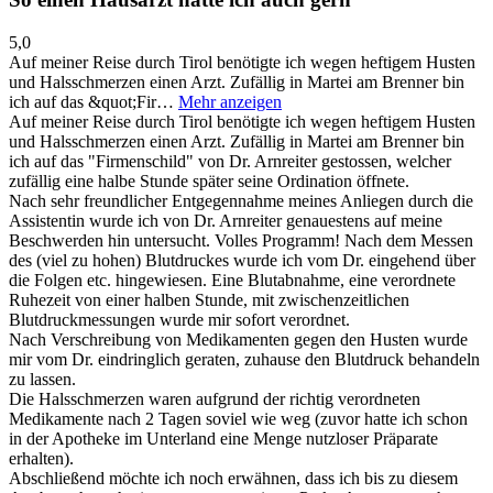
5,0
Auf meiner Reise durch Tirol benötigte ich wegen heftigem Husten
und Halsschmerzen einen Arzt. Zufällig in Martei am Brenner bin
ich auf das &quot;Fir…
Mehr anzeigen
Auf meiner Reise durch Tirol benötigte ich wegen heftigem Husten
und Halsschmerzen einen Arzt. Zufällig in Martei am Brenner bin
ich auf das "Firmenschild" von Dr. Arnreiter gestossen, welcher
zufällig eine halbe Stunde später seine Ordination öffnete.
Nach sehr freundlicher Entgegennahme meines Anliegen durch die
Assistentin wurde ich von Dr. Arnreiter genauestens auf meine
Beschwerden hin untersucht. Volles Programm! Nach dem Messen
des (viel zu hohen) Blutdruckes wurde ich vom Dr. eingehend über
die Folgen etc. hingewiesen. Eine Blutabnahme, eine verordnete
Ruhezeit von einer halben Stunde, mit zwischenzeitlichen
Blutdruckmessungen wurde mir sofort verordnet.
Nach Verschreibung von Medikamenten gegen den Husten wurde
mir vom Dr. eindringlich geraten, zuhause den Blutdruck behandeln
zu lassen.
Die Halsschmerzen waren aufgrund der richtig verordneten
Medikamente nach 2 Tagen soviel wie weg (zuvor hatte ich schon
in der Apotheke im Unterland eine Menge nutzloser Präparate
erhalten).
Abschließend möchte ich noch erwähnen, dass ich bis zu diesem