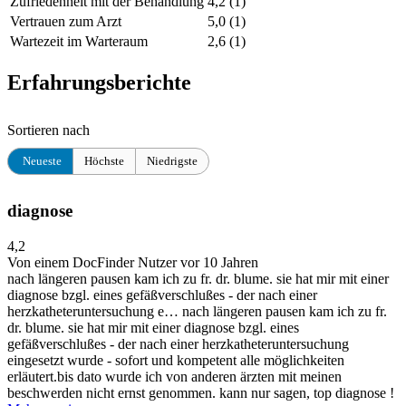
Zufriedenheit mit der Behandlung
4,2
(1)
Vertrauen zum Arzt
5,0
(1)
Wartezeit im Warteraum
2,6
(1)
Erfahrungsberichte
Sortieren nach
Neueste
Höchste
Niedrigste
diagnose
4,2
Von einem DocFinder Nutzer
vor 10 Jahren
nach längeren pausen kam ich zu fr. dr. blume. sie hat mir mit einer
diagnose bzgl. eines gefäßverschlußes - der nach einer
herzkatheteruntersuchung e…
nach längeren pausen kam ich zu fr.
dr. blume. sie hat mir mit einer diagnose bzgl. eines
gefäßverschlußes - der nach einer herzkatheteruntersuchung
eingesetzt wurde - sofort und kompetent alle möglichkeiten
erläutert.bis dato wurde ich von anderen ärzten mit meinen
beschwerden nicht ernst genommen. kann nur sagen, top diagnose !