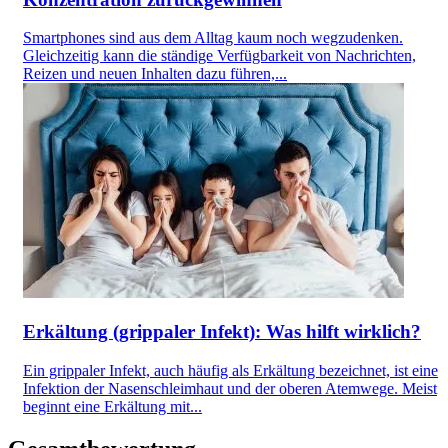
Smartphones sind aus dem Alltag kaum noch wegzudenken.
Gleichzeitig kann die ständige Verfügbarkeit von Nachrichten,
Reizen und neuen Inhalten dazu führen,...
Erkältung (grippaler Infekt): Was hilft wirklich?
Ein grippaler Infekt, auch häufig als Erkältung bezeichnet, ist eine
Infektion der Nasenschleimhaut und der oberen Atemwege. Meist
beginnt eine Erkältung mit...