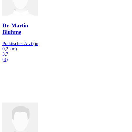
Dr. Martin
Bluhme
Praktischer Arzt
(in
0,2 km)
3,7
(3)