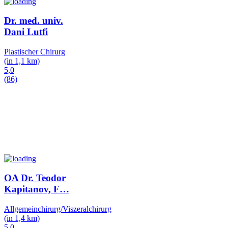
Dr. med. univ.
Dani Lutfi
Plastischer Chirurg
(in 1,1 km)
5,0
(86)
OA Dr. Teodor
Kapitanov, F
…
Allgemeinchirurg/Viszeralchirurg
(in 1,4 km)
5,0