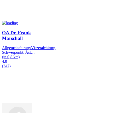
OA Dr. Frank
Marschall
Allgemeinchirurg/Viszeralchirurg,
Schwerpunkt: Äst
…
(in 0,8 km)
4,9
(347)