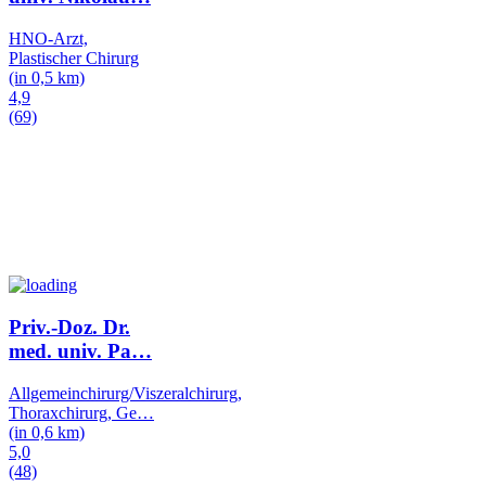
HNO-Arzt,
Plastischer Chirurg
(in 0,5 km)
4,9
(69)
Priv.-Doz. Dr.
med. univ. Pa
…
Allgemeinchirurg/Viszeralchirurg,
Thoraxchirurg, Ge
…
(in 0,6 km)
5,0
(48)