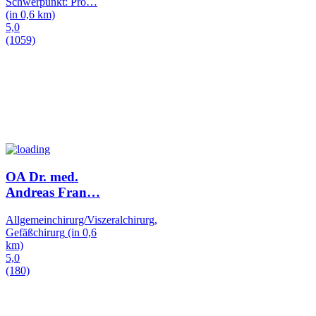
Schwerpunkt: Pro
…
(in 0,6 km)
5,0
(1059)
OA Dr. med.
Andreas Fran
…
Allgemeinchirurg/Viszeralchirurg,
Gefäßchirurg
(in 0,6
km)
5,0
(180)