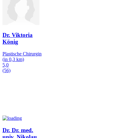
Dr. Viktoria
König
Plastische Chirurgin
(in 0,3 km)
5,0
(56)
Dr. Dr. med.
univ. Nikolau
…