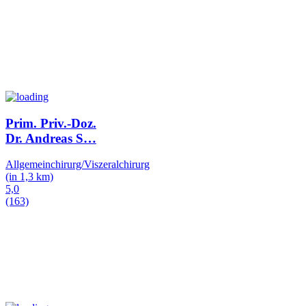
Prim. Priv.-Doz.
Dr. Andreas S
…
Allgemeinchirurg/Viszeralchirurg
(in 1,3 km)
5,0
(163)