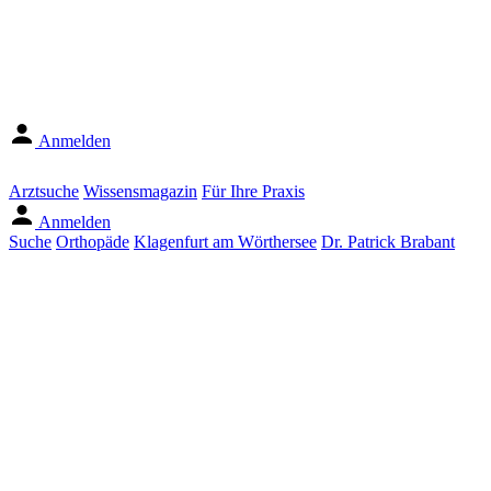
Anmelden
Arztsuche
Wissensmagazin
Für Ihre Praxis
Anmelden
Suche
Orthopäde
Klagenfurt am Wörthersee
Dr. Patrick Brabant