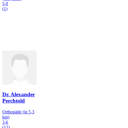
5,0
(1)
Dr. Alexander
Perchtold
Orthopäde
(in 5,3
km)
3,6
(12)