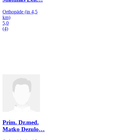
Orthopäde
(in 4,5
km)
5,0
(4)
Prim. Dr.med.
Matko Dezulo
…