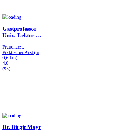
Gastprofessor
Univ.-Lektor
…
Frauenarzt,
Praktischer Arzt
(in
0,6 km)
4,8
(93)
Dr. Birgit Mayr