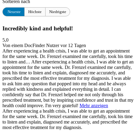
Sortieren nach
Neueste
Höchste
Niedrigste
Incredibly kind and helpful!
5,0
Von einem DocFinder Nutzer
vor 12 Tagen
After experiencing a health crisis, I was able to get an appointment
for the same week. Dr. Frenzel examined me carefully, took his time
to listen and…
After experiencing a health crisis, I was able to get an
appointment for the same week. Dr. Frenzel examined me carefully,
took his time to listen and explain, diagnosed me accurately, and
prescribed the most effective treatment for my diagnosis. I was able
to ask him any question that popped into my head and he always
replied with kindness and explained everything in detail. I can
confidently say that Dr. Frenzel helped me not only through his
prescribed treatment, but by inspiring confidence and trust in that my
health could improve. I'm very grateful!
Mehr anzeigen
After experiencing a health crisis, I was able to get an appointment
for the same week. Dr. Frenzel examined me carefully, took his time
to listen and explain, diagnosed me accurately, and prescribed the
most effective treatment for my diagnosis.