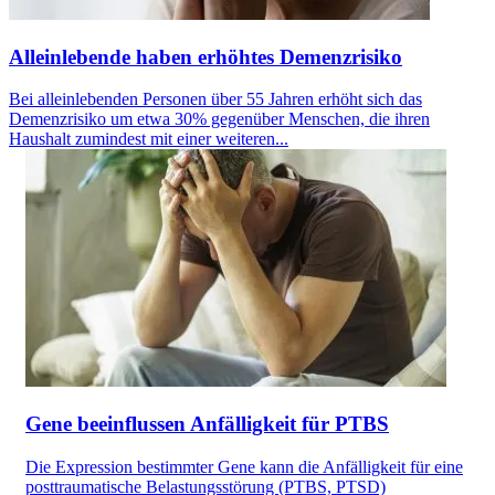
Alleinlebende haben erhöhtes Demenzrisiko
Bei alleinlebenden Personen über 55 Jahren erhöht sich das
Demenzrisiko um etwa 30% gegenüber Menschen, die ihren
Haushalt zumindest mit einer weiteren...
Gene beeinflussen Anfälligkeit für PTBS
Die Expression bestimmter Gene kann die Anfälligkeit für eine
posttraumatische Belastungsstörung (PTBS, PTSD)