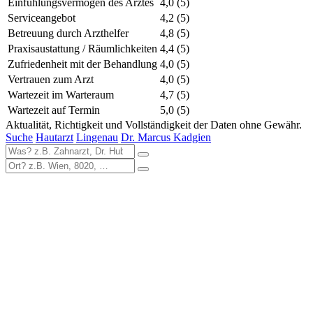
Einfühlungsvermögen des Arztes
4,0
(5)
Serviceangebot
4,2
(5)
Betreuung durch Arzthelfer
4,8
(5)
Praxisaustattung / Räumlichkeiten
4,4
(5)
Zufriedenheit mit der Behandlung
4,0
(5)
Vertrauen zum Arzt
4,0
(5)
Wartezeit im Warteraum
4,7
(5)
Wartezeit auf Termin
5,0
(5)
Aktualität, Richtigkeit und Vollständigkeit der Daten ohne Gewähr.
Suche
Hautarzt
Lingenau
Dr. Marcus Kadgien