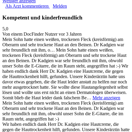
Weniger anzeigen
Als Arzt kommentieren
Melden
Kompetent und kinderfreundlich
5,0
Von einem DocFinder Nutzer
vor 3 Jahren
Mein Sohn hatte einen weißen, trockenen Fleck (kreisförmig) am
Oberarm und sehr trockene Haut an den Beinen. Dr Kadgien war
sehr freundlich mit ihm, o…
Mein Sohn hatte einen weißen,
trockenen Fleck (kreisförmig) am Oberarm und sehr trockene Haut
an den Beinen. Dr Kadgien war sehr freundlich mit ihm, obwohl
unser Sohn die E-Gitarre, die im Raum steht, angegriffen hat :-) Wir
haben endlich dank Herr Dr. Kadgien eine Hautcreme, die gegen
die Hauttrockenheit hilft, gefunden. Unsere Kinderärztin hatte uns
davor etwas gegeben, die die Haut leider anstatt zu helfen nur noch
mehr ausgetrocknet hatte. Sie wollte diese Hautangelegenheit selbst
lösen und wollte uns erst nicht an einen Dermatologen überweisen.
Somit blieb die Haut leider dank falschem Be…
Mehr anzeigen
Mein Sohn hatte einen weißen, trockenen Fleck (kreisförmig) am
Oberarm und sehr trockene Haut an den Beinen. Dr Kadgien war
sehr freundlich mit ihm, obwohl unser Sohn die E-Gitarre, die im
Raum steht, angegriffen hat :-)
Wir haben endlich dank Herr Dr. Kadgien eine Hautcreme, die
gegen die Hauttrockenheit hilft, gefunden. Unsere Kinderärztin hatte