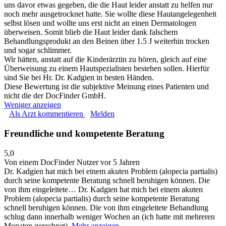
uns davor etwas gegeben, die die Haut leider anstatt zu helfen nur
noch mehr ausgetrocknet hatte. Sie wollte diese Hautangelegenheit
selbst lösen und wollte uns erst nicht an einen Dermatologen
überweisen. Somit blieb die Haut leider dank falschem
Behandlungsprodukt an den Beinen über 1.5 J weiterhin trocken
und sogar schlimmer.
Wir hätten, anstatt auf die Kinderärztin zu hören, gleich auf eine
Überweisung zu einem Hautspezialisten bestehen sollen. Hierfür
sind Sie bei Hr. Dr. Kadgien in besten Händen.
Diese Bewertung ist die subjektive Meinung eines Patienten und
nicht die der DocFinder GmbH.
Weniger anzeigen
Als Arzt kommentieren
Melden
Freundliche und kompetente Beratung
5,0
Von einem DocFinder Nutzer
vor 5 Jahren
Dr. Kadgien hat mich bei einem akuten Problem (alopecia partialis)
durch seine kompetente Beratung schnell beruhigen können. Die
von ihm eingeleitete…
Dr. Kadgien hat mich bei einem akuten
Problem (alopecia partialis) durch seine kompetente Beratung
schnell beruhigen können. Die von ihm eingeleitete Behandlung
schlug dann innerhalb weniger Wochen an (ich hatte mit mehreren
Monaten gerechnet).
Mehr anzeigen