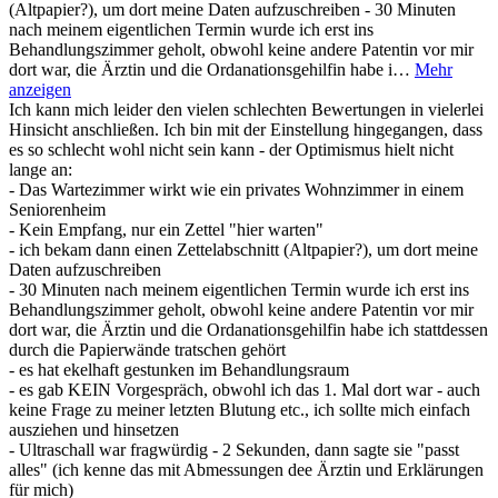
(Altpapier?), um dort meine Daten aufzuschreiben - 30 Minuten
nach meinem eigentlichen Termin wurde ich erst ins
Behandlungszimmer geholt, obwohl keine andere Patentin vor mir
dort war, die Ärztin und die Ordanationsgehilfin habe i…
Mehr
anzeigen
Ich kann mich leider den vielen schlechten Bewertungen in vielerlei
Hinsicht anschließen. Ich bin mit der Einstellung hingegangen, dass
es so schlecht wohl nicht sein kann - der Optimismus hielt nicht
lange an:
- Das Wartezimmer wirkt wie ein privates Wohnzimmer in einem
Seniorenheim
- Kein Empfang, nur ein Zettel "hier warten"
- ich bekam dann einen Zettelabschnitt (Altpapier?), um dort meine
Daten aufzuschreiben
- 30 Minuten nach meinem eigentlichen Termin wurde ich erst ins
Behandlungszimmer geholt, obwohl keine andere Patentin vor mir
dort war, die Ärztin und die Ordanationsgehilfin habe ich stattdessen
durch die Papierwände tratschen gehört
- es hat ekelhaft gestunken im Behandlungsraum
- es gab KEIN Vorgespräch, obwohl ich das 1. Mal dort war - auch
keine Frage zu meiner letzten Blutung etc., ich sollte mich einfach
ausziehen und hinsetzen
- Ultraschall war fragwürdig - 2 Sekunden, dann sagte sie "passt
alles" (ich kenne das mit Abmessungen dee Ärztin und Erklärungen
für mich)