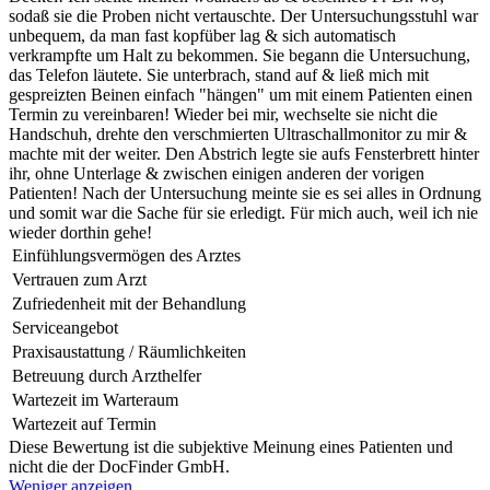
sodaß sie die Proben nicht vertauschte. Der Untersuchungsstuhl war
unbequem, da man fast kopfüber lag & sich automatisch
verkrampfte um Halt zu bekommen. Sie begann die Untersuchung,
das Telefon läutete. Sie unterbrach, stand auf & ließ mich mit
gespreizten Beinen einfach "hängen" um mit einem Patienten einen
Termin zu vereinbaren! Wieder bei mir, wechselte sie nicht die
Handschuh, drehte den verschmierten Ultraschallmonitor zu mir &
machte mit der weiter. Den Abstrich legte sie aufs Fensterbrett hinter
ihr, ohne Unterlage & zwischen einigen anderen der vorigen
Patienten! Nach der Untersuchung meinte sie es sei alles in Ordnung
und somit war die Sache für sie erledigt. Für mich auch, weil ich nie
wieder dorthin gehe!
Einfühlungsvermögen des Arztes
Vertrauen zum Arzt
Zufriedenheit mit der Behandlung
Serviceangebot
Praxisaustattung / Räumlichkeiten
Betreuung durch Arzthelfer
Wartezeit im Warteraum
Wartezeit auf Termin
Diese Bewertung ist die subjektive Meinung eines Patienten und
nicht die der DocFinder GmbH.
Weniger anzeigen