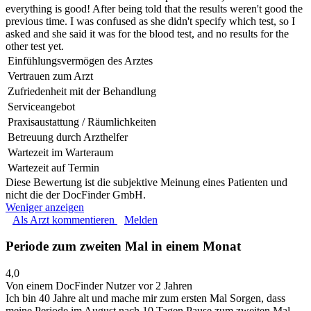
everything is good! After being told that the results weren't good the
previous time. I was confused as she didn't specify which test, so I
asked and she said it was for the blood test, and no results for the
other test yet.
Einfühlungsvermögen des Arztes
Vertrauen zum Arzt
Zufriedenheit mit der Behandlung
Serviceangebot
Praxisaustattung / Räumlichkeiten
Betreuung durch Arzthelfer
Wartezeit im Warteraum
Wartezeit auf Termin
Diese Bewertung ist die subjektive Meinung eines Patienten und
nicht die der DocFinder GmbH.
Weniger anzeigen
Als Arzt kommentieren
Melden
Periode zum zweiten Mal in einem Monat
4,0
Von einem DocFinder Nutzer
vor 2 Jahren
Ich bin 40 Jahre alt und mache mir zum ersten Mal Sorgen, dass
meine Periode im August nach 10 Tagen Pause zum zweiten Mal