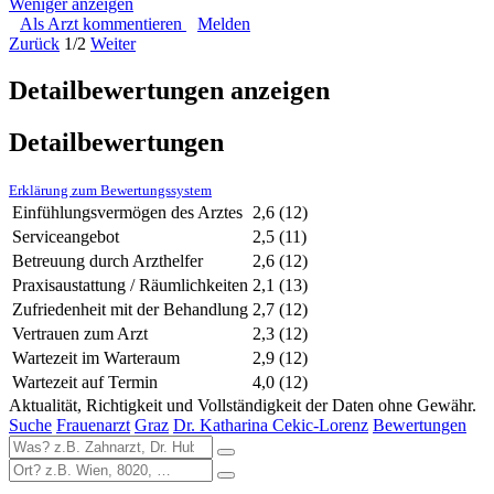
Weniger anzeigen
Als Arzt kommentieren
Melden
Zurück
1/2
Weiter
Detailbewertungen anzeigen
Detailbewertungen
Erklärung zum Bewertungssystem
Einfühlungsvermögen des Arztes
2,6
(12)
Serviceangebot
2,5
(11)
Betreuung durch Arzthelfer
2,6
(12)
Praxisaustattung / Räumlichkeiten
2,1
(13)
Zufriedenheit mit der Behandlung
2,7
(12)
Vertrauen zum Arzt
2,3
(12)
Wartezeit im Warteraum
2,9
(12)
Wartezeit auf Termin
4,0
(12)
Aktualität, Richtigkeit und Vollständigkeit der Daten ohne Gewähr.
Suche
Frauenarzt
Graz
Dr. Katharina Cekic-Lorenz
Bewertungen