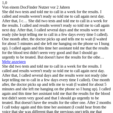
1,0
Von einem DocFinder Nutzer
vor 2 Jahren
She did two tests and told me to call in a week for the results. I
called and results weren't ready so told me to call again next day.
After that, I c…
She did two tests and told me to call in a week for
the results. I called and results weren't ready so told me to call again
next day. After that, I called several days and the results were not
ready (she kept telling me to call in a few days every time I called).
One month after, the doctor picks up and tells me to wait (I waited
for about 5 minutes and she left me hanging on the phone so I hung
up). I called again and this time her assistant told me that the results
for the blood test didn't seem very good and that I should go
urgently to be treated. But doesn't have the results for the othe…
Mehr anzeigen
She did two tests and told me to call in a week for the results. I
called and results weren't ready so told me to call again next day.
After that, I called several days and the results were not ready (she
kept telling me to call in a few days every time I called). One month
after, the doctor picks up and tells me to wait (I waited for about 5
minutes and she left me hanging on the phone so I hung up). I called
again and this time her assistant told me that the results for the blood
test didn't seem very good and that I should go urgently to be
treated. But doesn't have the results for the other one. After 2 months
I call today again and this time her assistant (I could hear from the
voice that she was different than the previous one) tells me that