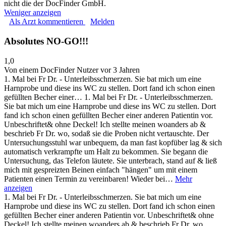
nicht die der DocFinder GmbH.
Weniger anzeigen
Als Arzt kommentieren
Melden
Absolutes NO-GO!!!
1,0
Von einem DocFinder Nutzer
vor 3 Jahren
1. Mal bei Fr Dr. - Unterleibsschmerzen. Sie bat mich um eine
Harnprobe und diese ins WC zu stellen. Dort fand ich schon einen
gefüllten Becher einer…
1. Mal bei Fr Dr. - Unterleibsschmerzen.
Sie bat mich um eine Harnprobe und diese ins WC zu stellen. Dort
fand ich schon einen gefüllten Becher einer anderen Patientin vor.
Unbeschriftet& ohne Deckel! Ich stellte meinen woanders ab &
beschrieb Fr Dr. wo, sodaß sie die Proben nicht vertauschte. Der
Untersuchungsstuhl war unbequem, da man fast kopfüber lag & sich
automatisch verkrampfte um Halt zu bekommen. Sie begann die
Untersuchung, das Telefon läutete. Sie unterbrach, stand auf & ließ
mich mit gespreizten Beinen einfach "hängen" um mit einem
Patienten einen Termin zu vereinbaren! Wieder bei…
Mehr
anzeigen
1. Mal bei Fr Dr. - Unterleibsschmerzen. Sie bat mich um eine
Harnprobe und diese ins WC zu stellen. Dort fand ich schon einen
gefüllten Becher einer anderen Patientin vor. Unbeschriftet& ohne
Deckel! Ich stellte meinen woanders ab & beschrieb Fr Dr. wo,