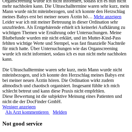
Organscreening wurde ich nicht informiert, sodass ich es nun nicht
mehr nachholen kann. Die Ultraschalltermine waren sehr kurz, mein
Mann wurde nicht miteinbezogen, und ich konnte den Herzschlag
meines Babys erst bei meiner neuen Ärztin hö…
Mehr anzeigen
Leider war ich mit meiner Betreuung in dieser Ordination sehr
unzufrieden. Als Erstgebärende erhielt ich keinerlei Aufklärung zu
wichtigen Themen wie Ernährung oder Untersuchungen. Meine
Blutbefunde wurden mir nicht erklärt, und im Mutter-Kind-Pass
fehlten wichtige Werte und Stempel, was fast finanzielle Nachteile
für mich hatte. Über Untersuchungen wie das Organscreening
wurde ich nicht informiert, sodass ich es nun nicht mehr nachholen
kann.
Die Ultraschalltermine waren sehr kurz, mein Mann wurde nicht
miteinbezogen, und ich konnte den Herzschlag meines Babys erst
bei meiner neuen Ärztin hören. Die Ordination wirkt zudem
altmodisch und chaotisch organisiert. Insgesamt fühlte ich mich
schlecht betreut und kann diese Praxis nicht empfehlen.
Diese Bewertung ist die subjektive Meinung eines Patienten und
nicht die der DocFinder GmbH.
Weniger anzeigen
Als Arzt kommentieren
Melden
Not good service