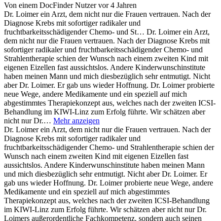
Von einem DocFinder Nutzer
vor 4 Jahren
Dr. Loimer ein Arzt, dem nicht nur die Frauen vertrauen. Nach der
Diagnose Krebs mit sofortiger radikaler und
fruchtbarkeitsschädigender Chemo- und St…
Dr. Loimer ein Arzt,
dem nicht nur die Frauen vertrauen. Nach der Diagnose Krebs mit
sofortiger radikaler und fruchtbarkeitsschädigender Chemo- und
Strahlentherapie schien der Wunsch nach einem zweiten Kind mit
eigenen Eizellen fast aussichtslos. Andere Kinderwunschinstitute
haben meinen Mann und mich diesbezüglich sehr entmutigt. Nicht
aber Dr. Loimer. Er gab uns wieder Hoffnung. Dr. Loimer probierte
neue Wege, andere Medikamente und ein speziell auf mich
abgestimmtes Therapiekonzept aus, welches nach der zweiten ICSI-
Behandlung im KIWI-Linz zum Erfolg führte. Wir schätzen aber
nicht nur Dr.…
Mehr anzeigen
Dr. Loimer ein Arzt, dem nicht nur die Frauen vertrauen. Nach der
Diagnose Krebs mit sofortiger radikaler und
fruchtbarkeitsschädigender Chemo- und Strahlentherapie schien der
Wunsch nach einem zweiten Kind mit eigenen Eizellen fast
aussichtslos. Andere Kinderwunschinstitute haben meinen Mann
und mich diesbezüglich sehr entmutigt. Nicht aber Dr. Loimer. Er
gab uns wieder Hoffnung. Dr. Loimer probierte neue Wege, andere
Medikamente und ein speziell auf mich abgestimmtes
Therapiekonzept aus, welches nach der zweiten ICSI-Behandlung
im KIWI-Linz zum Erfolg führte. Wir schätzen aber nicht nur Dr.
Loimers außerordentliche Fachkompetenz, sondern auch seinen