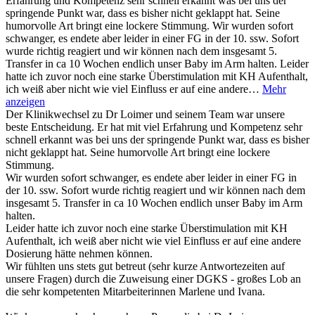
Erfahrung und Kompetenz sehr schnell erkannt was bei uns der
springende Punkt war, dass es bisher nicht geklappt hat. Seine
humorvolle Art bringt eine lockere Stimmung. Wir wurden sofort
schwanger, es endete aber leider in einer FG in der 10. ssw. Sofort
wurde richtig reagiert und wir können nach dem insgesamt 5.
Transfer in ca 10 Wochen endlich unser Baby im Arm halten. Leider
hatte ich zuvor noch eine starke Überstimulation mit KH Aufenthalt,
ich weiß aber nicht wie viel Einfluss er auf eine andere…
Mehr
anzeigen
Der Klinikwechsel zu Dr Loimer und seinem Team war unsere
beste Entscheidung. Er hat mit viel Erfahrung und Kompetenz sehr
schnell erkannt was bei uns der springende Punkt war, dass es bisher
nicht geklappt hat. Seine humorvolle Art bringt eine lockere
Stimmung.
Wir wurden sofort schwanger, es endete aber leider in einer FG in
der 10. ssw. Sofort wurde richtig reagiert und wir können nach dem
insgesamt 5. Transfer in ca 10 Wochen endlich unser Baby im Arm
halten.
Leider hatte ich zuvor noch eine starke Überstimulation mit KH
Aufenthalt, ich weiß aber nicht wie viel Einfluss er auf eine andere
Dosierung hätte nehmen können.
Wir fühlten uns stets gut betreut (sehr kurze Antwortezeiten auf
unsere Fragen) durch die Zuweisung einer DGKS - großes Lob an
die sehr kompetenten Mitarbeiterinnen Marlene und Ivana.