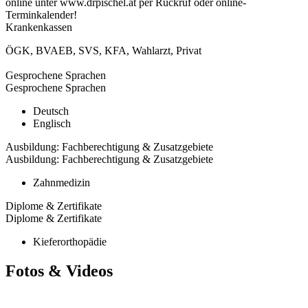
online unter www.drpischel.at per Rückruf oder online-
Terminkalender!
Krankenkassen
ÖGK
,
BVAEB
,
SVS
,
KFA
,
Wahlarzt
,
Privat
Gesprochene Sprachen
Gesprochene Sprachen
Deutsch
Englisch
Ausbildung: Fachberechtigung & Zusatzgebiete
Ausbildung: Fachberechtigung & Zusatzgebiete
Zahnmedizin
Diplome & Zertifikate
Diplome & Zertifikate
Kieferorthopädie
Fotos & Videos