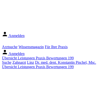
Anmelden
Arztsuche
Wissensmagazin
Für Ihre Praxis
Anmelden
Übersicht
Leistungen
Praxis
Bewertungen
199
Suche
Zahnarzt
Linz
Dr. med. dent. Konstantin Pischel, Msc.
Übersicht
Leistungen
Praxis
Bewertungen
199