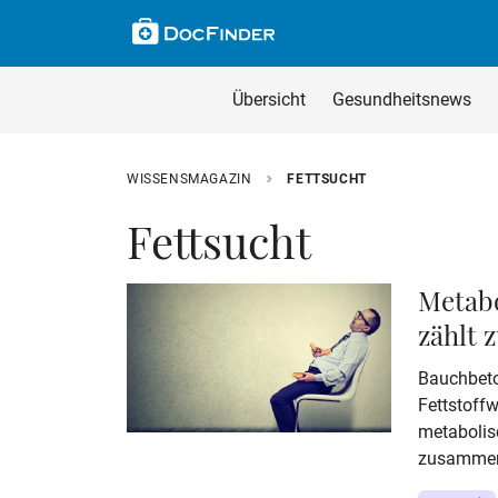
Skip to main content
Suche im Wissensm
Wissensmagazin du
Übersicht
Gesundheitsnews
Geben Sie Ihren Such
WISSENSMAGAZIN
FETTSUCHT
Fettsucht
Metab
zählt 
Bauchbeton
Fettstoff
metabolis
zusammen.
Erkrankun