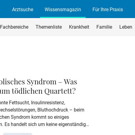
Arztsuche
Wissensmagazin
Für Ihre Praxis
agazin
rchsuchen
Fachbereiche
Themenliste
Krankheit
Familie
Leben
begriff ein und drücken Sie die Eingabetaste oder den Suchen-B
olisches Syndrom – Was
zum tödlichen Quartett?
te Fettsucht, Insulinresistenz,
wechselstörungen, Bluthochdruck – beim
chen Syndrom kommt so einiges
 Es handelt sich um keine eigenständige
g, sondern um eine Kombination aus