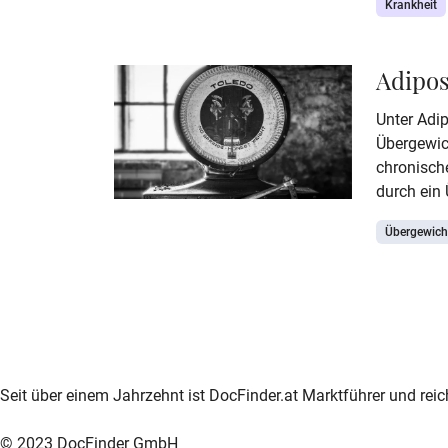
Krankheit
verschied
welche das
Erkrankung
Adipos
unter dem
zusammen
Unter Adi
Ernährung
Übergewic
begünstig
chronisch
auch als 
durch ein
und die z
Übergewich
zur DocFinder-Startseite
logo icon
Seit über einem Jahrzehnt ist DocFinder.at Marktführer und rei
© 2023 DocFinder GmbH