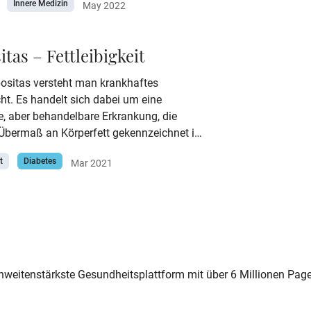
Innere Medizin
May 2022
enen Erkrankungen und Beschwerden,
 Risiko für Herz-Kreislauf- und andere
en stark erhöhen. Da die Leiden, die
itas – Fettleibigkeit
 metabolischen Syndrom
gefasst sind durch eine unausgewogene
positas versteht man krankhaftes
sweise und einen ungesunden Lebensstil
ht. Es handelt sich dabei um eine
t werden, wird das metabolische Syndrom
e, aber behandelbare Erkrankung, die
“Wohlstandserkrankung“ bezeichnet.
 Übermaß an Körperfett gekennzeichnet ist
ahlreiche Folgeerkrankungen begünstigt.
t
Diabetes
Mar 2021
chweitenstärkste Gesundheitsplattform mit über 6 Millionen Pag