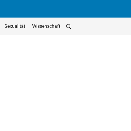
Sexualität
Wissenschaft
Suche starten
Suchfeld löschen
utton