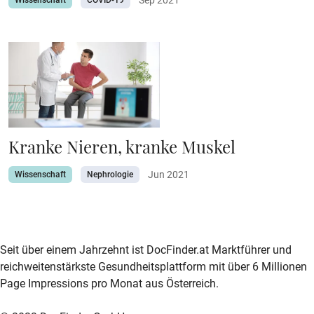
Wissenschaft
COVID-19
Kranke Nieren, kranke Muskel
Jun 2021
Wissenschaft
Nephrologie
zur DocFinder-Startseite
logo icon
Seit über einem Jahrzehnt ist DocFinder.at Marktführer und
reichweitenstärkste Gesundheitsplattform mit über 6 Millionen
Page Impressions pro Monat aus Österreich.