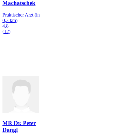
Machatschek
Praktischer Arzt
(in
0,3 km)
4,8
(12)
MR Dr. Peter
Dangl