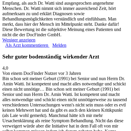
Empfang, als auch Dr. Watti sind ausgesprochen angenehme
Menschen. Dr. Watti nimmt sich immer ausreichend Zeit, hört
aufmerksam zu und erklärt Diagnosen sowie
Behandlungsmöglichkeiten verständlich und einfühlsam. Man
merkt, dass hier der Mensch im Mittelpunkt steht. Danke dafür!
Diese Bewertung ist die subjektive Meinung eines Patienten und
nicht die der DocFinder GmbH.
Weniger anzeigen
Als Arzt kommentieren
Melden
Sehr guter bodenständig wirkender Arzt
4,0
Von einem DocFinder Nutzer
vor 3 Jahren
Bin schon seit meiner Geburt (1991) bei Senior und nun Herrn Dr.
Amin Watti. Ist kompetent und macht alles notwendige und schickt
einen nicht unnötige…
Bin schon seit meiner Geburt (1991) bei
Senior und nun Herrn Dr. Amin Watti. Ist kompetent und macht
alles notwendige und schickt einen nicht unnötigerweise zu tausend
verschiedenen Untersuchungen wenn's nicht sein muss oder es evtl
keinen Mehrwert hat und da gibt es auch den kleinen Kritikpunkt
(als Laie wohl gemerkt). Manchmal hätte ich mir mehr
Ursachenklärung als reine Symptom Behandlung. Nicht das diese
verweigert würde aber die Initiative hat in dem Fall oft von mir