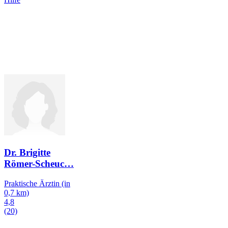
Dr. Brigitte
Römer-Scheuc
…
Praktische Ärztin
(in
0,7 km)
4,8
(20)