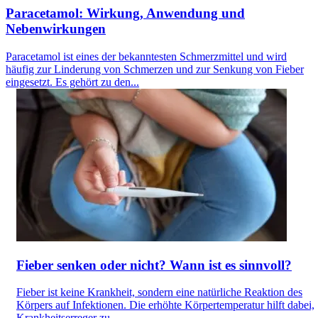
Paracetamol: Wirkung, Anwendung und
Nebenwirkungen
Paracetamol ist eines der bekanntesten Schmerzmittel und wird
häufig zur Linderung von Schmerzen und zur Senkung von Fieber
eingesetzt. Es gehört zu den...
Fieber senken oder nicht? Wann ist es sinnvoll?
Fieber ist keine Krankheit, sondern eine natürliche Reaktion des
Körpers auf Infektionen. Die erhöhte Körpertemperatur hilft dabei,
Krankheitserreger zu...