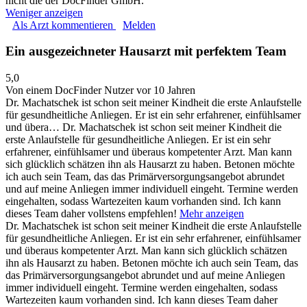
nicht die der DocFinder GmbH.
Weniger anzeigen
Als Arzt kommentieren
Melden
Ein ausgezeichneter Hausarzt mit perfektem Team
5,0
Von einem DocFinder Nutzer
vor 10 Jahren
Dr. Machatschek ist schon seit meiner Kindheit die erste Anlaufstelle
für gesundheitliche Anliegen. Er ist ein sehr erfahrener, einfühlsamer
und übera…
Dr. Machatschek ist schon seit meiner Kindheit die
erste Anlaufstelle für gesundheitliche Anliegen. Er ist ein sehr
erfahrener, einfühlsamer und überaus kompetenter Arzt. Man kann
sich glücklich schätzen ihn als Hausarzt zu haben. Betonen möchte
ich auch sein Team, das das Primärversorgungsangebot abrundet
und auf meine Anliegen immer individuell eingeht. Termine werden
eingehalten, sodass Wartezeiten kaum vorhanden sind. Ich kann
dieses Team daher vollstens empfehlen!
Mehr anzeigen
Dr. Machatschek ist schon seit meiner Kindheit die erste Anlaufstelle
für gesundheitliche Anliegen. Er ist ein sehr erfahrener, einfühlsamer
und überaus kompetenter Arzt. Man kann sich glücklich schätzen
ihn als Hausarzt zu haben. Betonen möchte ich auch sein Team, das
das Primärversorgungsangebot abrundet und auf meine Anliegen
immer individuell eingeht. Termine werden eingehalten, sodass
Wartezeiten kaum vorhanden sind. Ich kann dieses Team daher