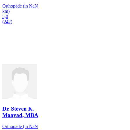
Orthopäde
(in NaN
km)
5,0
(242)
Dr. Steven K.
Moayad, MBA
Orthopäde
(in NaN