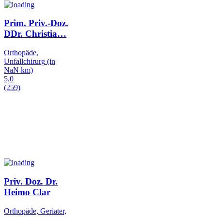
Prim. Priv.-Doz.
DDr. Christia
…
Orthopäde,
Unfallchirurg
(in
NaN km)
5,0
(259)
Priv. Doz. Dr.
Heimo Clar
Orthopäde, Geriater,