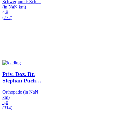
Schwerpunkt: Sch
…
(in NaN km)
4,9
(772)
Priv. Doz. Dr.
Stephan Puch
…
Orthopäde
(in NaN
km)
5,0
(314)