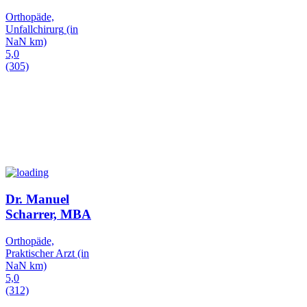
Orthopäde,
Unfallchirurg
(in
NaN km)
5,0
(305)
Dr. Manuel
Scharrer, MBA
Orthopäde,
Praktischer Arzt
(in
NaN km)
5,0
(312)