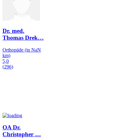
Dr. med.
Thomas Drek
…
Orthopäde
(in NaN
km)
5,0
(296)
OA Dr.
Christopher
…