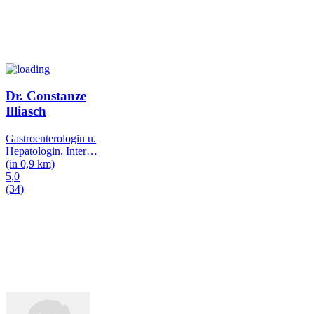
Dr. Constanze
Illiasch
Gastroenterologin u.
Hepatologin, Inter
…
(in 0,9 km)
5,0
(34)