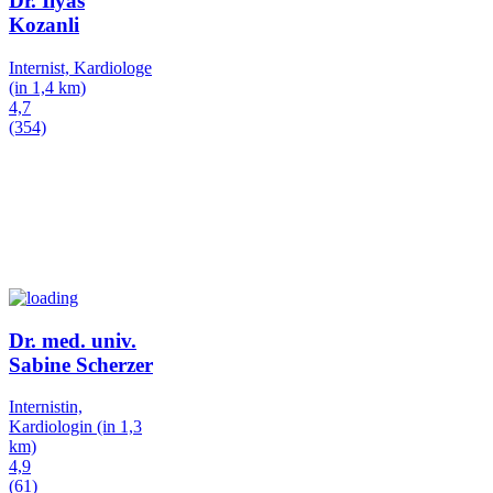
Dr. Ilyas
Kozanli
Internist, Kardiologe
(in 1,4 km)
4,7
(354)
Dr. med. univ.
Sabine Scherzer
Internistin,
Kardiologin
(in 1,3
km)
4,9
(61)