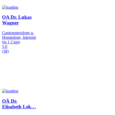
OA Dr. Lukas
Wagner
Gastroenterologe u.
Hepatologe, Internist
(in 1,2 km)
5,0
(38)
OÄ Dr.
Elisabeth Lek
…