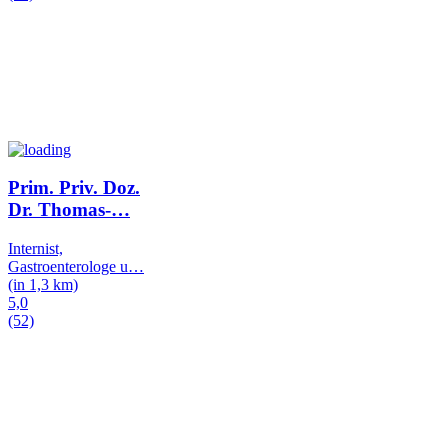
Prim. Priv. Doz.
Dr. Thomas-
…
Internist,
Gastroenterologe u
…
(in 1,3 km)
5,0
(52)