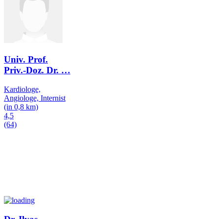
Univ. Prof.
Priv.-Doz. Dr.
…
Kardiologe,
Angiologe, Internist
(in 0,8 km)
4,5
(64)