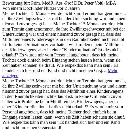
Bewertung für:
Prim. MedR. Ass.-Prof DDr. Peter Voitl, MBA
Von einem DocFinder Nutzer
vor 2 Jahren
Meine Tochter 15 Monate wurde nicht zum Termin drangenommen,
da ihre Zwillingsschwester mit bei der Untersuchung war und einem
niemand zuvor gesagt ha…
Meine Tochter 15 Monate wurde nicht
zum Termin drangenommen, da ihre Zwillingsschwester mit bei der
Untersuchung war und einem niemand zuvor gesagt hat, dass das
Mitführen eines Kinderwagens in den Räumlichkeiten nicht erlaubt
ist. In keine Ordination zuvor hatten wir Probleme beim Mitführen
des Kinderwagens, aber in einer "Kinderordination" ist dies nicht
erlaubt!? Es wurde mir vom Personal angeboten, dass ich meine
Tochter doch einfach beim Eingang stehen lassen kann, wenn sie
Zeit haben schauen sie drauf. Wie respektlos kann man sein? Es
handelt sich hier und ein Kind und nicht um einen Geg…
Mehr
anzeigen
Meine Tochter 15 Monate wurde nicht zum Termin drangenommen,
da ihre Zwillingsschwester mit bei der Untersuchung war und einem
niemand zuvor gesagt hat, dass das Mitführen eines Kinderwagens
in den Räumlichkeiten nicht erlaubt ist. In keine Ordination zuvor
hatten wir Probleme beim Mitführen des Kinderwagens, aber in
einer "Kinderordination" ist dies nicht erlaubt!? Es wurde mir vom
Personal angeboten, dass ich meine Tochter doch einfach beim
Eingang stehen lassen kann, wenn sie Zeit haben schauen sie drauf.
Wie respektlos kann man sein? Es handelt sich hier und ein Kind
und nicht um einen Gegenstand!