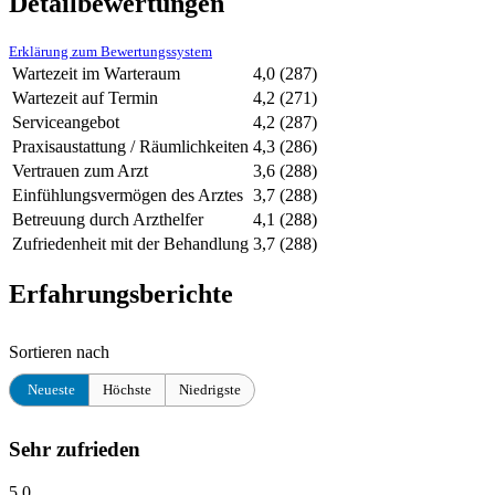
Detailbewertungen
Erklärung zum Bewertungssystem
Wartezeit im Warteraum
4,0
(287)
Wartezeit auf Termin
4,2
(271)
Serviceangebot
4,2
(287)
Praxisaustattung / Räumlichkeiten
4,3
(286)
Vertrauen zum Arzt
3,6
(288)
Einfühlungsvermögen des Arztes
3,7
(288)
Betreuung durch Arzthelfer
4,1
(288)
Zufriedenheit mit der Behandlung
3,7
(288)
Erfahrungsberichte
Sortieren nach
Neueste
Höchste
Niedrigste
Sehr zufrieden
5,0