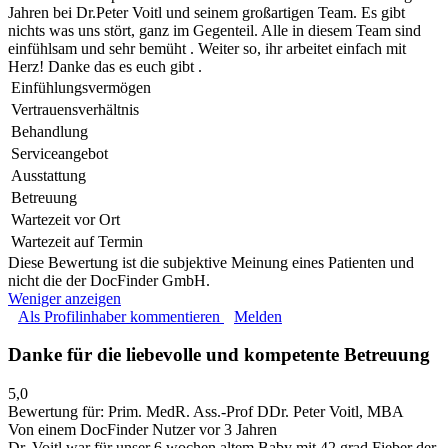
Jahren bei Dr.Peter Voitl und seinem großartigen Team. Es gibt
nichts was uns stört, ganz im Gegenteil. Alle in diesem Team sind
einfühlsam und sehr bemüht . Weiter so, ihr arbeitet einfach mit
Herz! Danke das es euch gibt .
Einfühlungsvermögen
Vertrauensverhältnis
Behandlung
Serviceangebot
Ausstattung
Betreuung
Wartezeit vor Ort
Wartezeit auf Termin
Diese Bewertung ist die subjektive Meinung eines Patienten und
nicht die der DocFinder GmbH.
Weniger anzeigen
Als Profilinhaber kommentieren
Melden
Danke für die liebevolle und kompetente Betreuung
5,0
Bewertung für:
Prim. MedR. Ass.-Prof DDr. Peter Voitl, MBA
Von einem DocFinder Nutzer
vor 3 Jahren
Dr. Voitl war für unser 6 wochen altem Baby mit 42 grad Fieber der