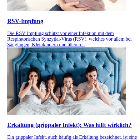
RSV-Impfung
Die RSV-Impfung schützt vor einer Infektion mit dem
Respiratorischen Synzytial-Virus (RSV), welches vor allem bei
Säuglingen, Kleinkindern und älteren...
Erkältung (grippaler Infekt): Was hilft wirklich?
Ein grippaler Infekt, auch häufig als Erkältung bezeichnet, ist eine