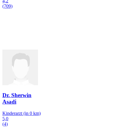
4,2
(709)
Dr. Sherwin
Asadi
Kinderarzt
(in 0 km)
5,0
(4)