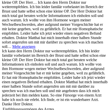
kleine OP. Der Herr…
Ich kann den Herrn Doktor nur
weiterempfehlen. Ich bin leider familär vorbelastet im Bereich der
Brust und hatte selbst schon eine kleine OP. Der Herr Doktor hat
mich total gut beraten welche Informationen ich einholen soll und
auch warum. Ich wollte von ihm Hormone wegen meiner
Wechselbeschwerden, aber aufgrund meiner Vorgeschichte hat er
mir keine gegeben, weil zu gefährlich. Er hat mir Homophatische
empfohlen. Leider habe ich jetzt wieder einen negativen Befund
erhalten. Doktor Matthai hat mich innerhalb einer halben Stunde
sofort angerufen um mit mir darüber zu sprechen was ich machen
soll…
Mehr anzeigen
Ich kann den Herrn Doktor nur weiterempfehlen. Ich bin leider
familär vorbelastet im Bereich der Brust und hatte selbst schon eine
kleine OP. Der Herr Doktor hat mich total gut beraten welche
Informationen ich einholen soll und auch warum. Ich wollte von
ihm Hormone wegen meiner Wechselbeschwerden, aber aufgrund
meiner Vorgeschichte hat er mir keine gegeben, weil zu gefährlich.
Er hat mir Homophatische empfohlen. Leider habe ich jetzt wieder
einen negativen Befund erhalten. Doktor Matthai hat mich innerhalb
einer halben Stunde sofort angerufen um mit mir darüber zu
sprechen was ich machen soll und mir angeboten dass ich mich
jederzeit bei ihm melden kann. So eine Fürsorge von einem Arzt
habe ich noch nie erlebt. Ich finde, er ist ein wunderbarer Arzt.
Danke Herr Doktor.
Einfühlungsvermögen des Arztes