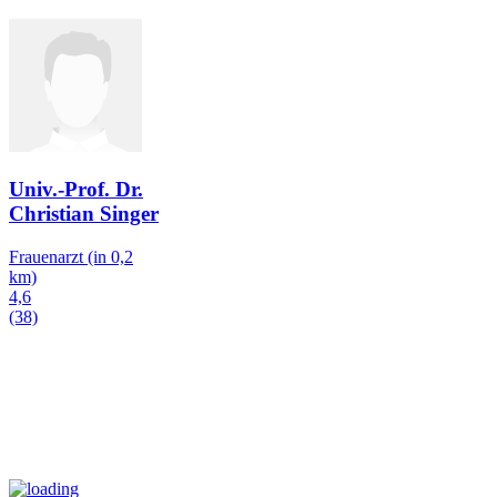
Univ.-Prof. Dr.
Christian Singer
Frauenarzt
(in 0,2
km)
4,6
(38)