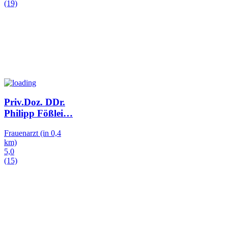
(19)
Priv.Doz. DDr.
Philipp Fößlei
…
Frauenarzt
(in 0,4
km)
5,0
(15)