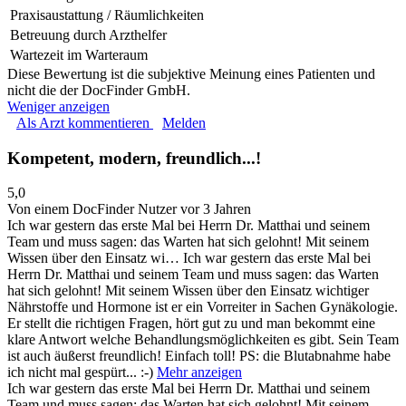
Praxisaustattung / Räumlichkeiten
Betreuung durch Arzthelfer
Wartezeit im Warteraum
Diese Bewertung ist die subjektive Meinung eines Patienten und
nicht die der DocFinder GmbH.
Weniger anzeigen
Als Arzt kommentieren
Melden
Kompetent, modern, freundlich...!
5,0
Von einem DocFinder Nutzer
vor 3 Jahren
Ich war gestern das erste Mal bei Herrn Dr. Matthai und seinem
Team und muss sagen: das Warten hat sich gelohnt! Mit seinem
Wissen über den Einsatz wi…
Ich war gestern das erste Mal bei
Herrn Dr. Matthai und seinem Team und muss sagen: das Warten
hat sich gelohnt! Mit seinem Wissen über den Einsatz wichtiger
Nährstoffe und Hormone ist er ein Vorreiter in Sachen Gynäkologie.
Er stellt die richtigen Fragen, hört gut zu und man bekommt eine
klare Antwort welche Behandlungsmöglichkeiten es gibt. Sein Team
ist auch äußerst freundlich! Einfach toll! PS: die Blutabnahme habe
ich nicht mal gespürt... :-)
Mehr anzeigen
Ich war gestern das erste Mal bei Herrn Dr. Matthai und seinem
Team und muss sagen: das Warten hat sich gelohnt! Mit seinem