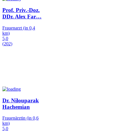
Prof. Priv.-Doz.
DDr. Alex Far
…
Frauenarzt
(in 0,4
km)
5,0
(202)
Dr. Nilouparak
Hachemian
Frauenärztin
(in 0,6
km)
5,0