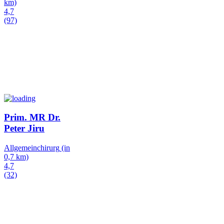
km)
4,7
(97)
Prim. MR Dr.
Peter Jiru
Allgemeinchirurg
(in
0,7 km)
4,7
(32)