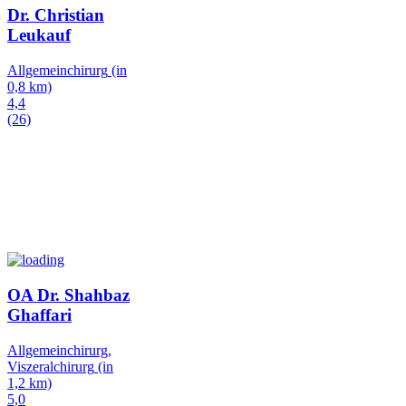
Dr. Christian
Leukauf
Allgemeinchirurg
(in
0,8 km)
4,4
(26)
OA Dr. Shahbaz
Ghaffari
Allgemeinchirurg,
Viszeralchirurg
(in
1,2 km)
5,0