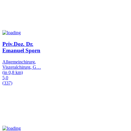
Priv.Doz. Dr.
Emanuel Sporn
Allgemeinchirurg,
Viszeralchirurg, G
…
(in 0,8 km)
5,0
(337)