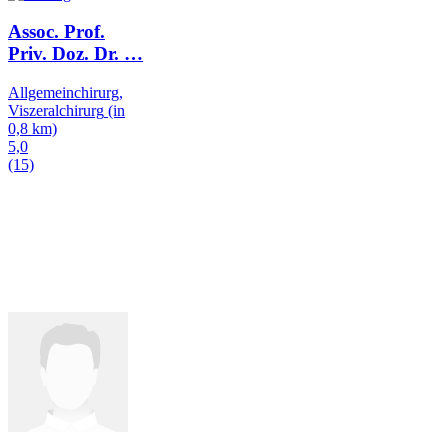
Assoc. Prof.
Priv. Doz. Dr.
…
Allgemeinchirurg,
Viszeralchirurg
(in
0,8 km)
5,0
(15)