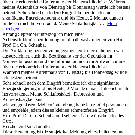
über die erfolgreiche Entfernung der Nebenschilddrüse. Während
meines Aufenthalts von Dienstag bis Donnerstag wurde ich bestens
betreut. Sehr schnell nach dem Eingriff bemerkte ich eine
signifikante Energiesteigerung und bis Heute, 2 Monate danach
fühle ich mich hervorragend. Meine Schlaflosigkeit,…
Mehr
anzeigen
Anfang September unterzog ich mich einer
Nebenschilddrüsenentfernung, minimalinvasiv operiert von Hrn.
Prof. Dr. Ch. Scheuba.
Die Aufklärung bei den vorangegangenen Untersuchungen war
ausgezeichnet, auch die Begrüssung vor der Operation im
Vorbereitungsraum und die Information noch im Aufwachzimmer,
über die erfolgreiche Entfernung der Nebenschilddrüse.
Während meines Aufenthalts von Dienstag bis Donnerstag wurde
ich bestens betreut.
Sehr schnell nach dem Eingriff bemerkte ich eine signifikante
Energiesteigerung und bis Heute, 2 Monate danach fühle ich mich
hervorragend. Meine Schlaflosigkeit, Depression und
Antriebslosigkeit sind
wie weggeblasen. Meinen Tatendrang habe ich zurückgewonnen
und empfehle jedem diesen kleinen schmerzfreien Eingriff.
Hrn. Prof. Dr. Ch. Scheuba und seinem Team wünsche ich alles
Gute.
Herzlichen Dank für alles
Diese Bewertung ist die subjektive Meinung eines Patienten und