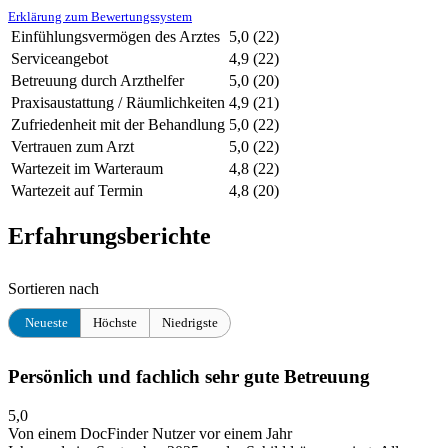
Erklärung zum Bewertungssystem
Einfühlungsvermögen des Arztes
5,0
(22)
Serviceangebot
4,9
(22)
Betreuung durch Arzthelfer
5,0
(20)
Praxisaustattung / Räumlichkeiten
4,9
(21)
Zufriedenheit mit der Behandlung
5,0
(22)
Vertrauen zum Arzt
5,0
(22)
Wartezeit im Warteraum
4,8
(22)
Wartezeit auf Termin
4,8
(20)
Erfahrungsberichte
Sortieren nach
Neueste
Höchste
Niedrigste
Persönlich und fachlich sehr gute Betreuung
5,0
Von einem DocFinder Nutzer
vor einem Jahr