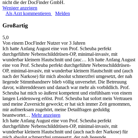
nicht die der DocFinder GmbH.
Weniger anzeigen
Als Arzt kommentieren
Melden
Großartig
5,0
Von einem DocFinder Nutzer
vor 3 Jahren
Ich hatte Anfang August eine von Prof. Scheuba perfekt
durchgeführte Nebenschilddrüsen-OP, minimal-invasiv, mit
wunderbar kleinem Hautschnitt und (auc…
Ich hatte Anfang August
eine von Prof. Scheuba perfekt durchgeführte Nebenschilddrüsen-
OP, minimal-invasiv, mit wunderbar kleinem Hautschnitt und (auch
nach der Narkose) für mich absolut schmerzfrei umgesetzt, der nah
liegende Stimmbandnerv blieb völlig unversehrt. Die Betreuung
davor, währenddessen und danach war mehr als vorbildlich. Prof.
Scheuba hat mich so äußerst kompetent und einfühlsam von einem
langen Leidensweg erlöst. Prof. Scheuba hat sofort mein Vertrauen
und meine Zuversicht geweckt; er hat sich immer Zeit genommen,
mir aufmerksam zugehört, meine Detailfragen geduldig
beantwortet…
Mehr anzeigen
Ich hatte Anfang August eine von Prof. Scheuba perfekt
durchgeführte Nebenschilddrüsen-OP, minimal-invasiv, mit
wunderbar kleinem Hautschnitt und (auch nach der Narkose) für
mich absolut schmerzfrei umgesetzt, der nah liegende