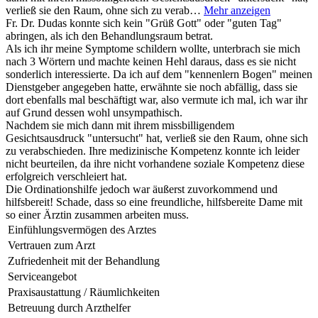
verließ sie den Raum, ohne sich zu verab…
Mehr anzeigen
Fr. Dr. Dudas konnte sich kein "Grüß Gott" oder "guten Tag"
abringen, als ich den Behandlungsraum betrat.
Als ich ihr meine Symptome schildern wollte, unterbrach sie mich
nach 3 Wörtern und machte keinen Hehl daraus, dass es sie nicht
sonderlich interessierte. Da ich auf dem "kennenlern Bogen" meinen
Dienstgeber angegeben hatte, erwähnte sie noch abfällig, dass sie
dort ebenfalls mal beschäftigt war, also vermute ich mal, ich war ihr
auf Grund dessen wohl unsympathisch.
Nachdem sie mich dann mit ihrem missbilligendem
Gesichtsausdruck "untersucht" hat, verließ sie den Raum, ohne sich
zu verabschieden. Ihre medizinische Kompetenz konnte ich leider
nicht beurteilen, da ihre nicht vorhandene soziale Kompetenz diese
erfolgreich verschleiert hat.
Die Ordinationshilfe jedoch war äußerst zuvorkommend und
hilfsbereit! Schade, dass so eine freundliche, hilfsbereite Dame mit
so einer Ärztin zusammen arbeiten muss.
Einfühlungsvermögen des Arztes
Vertrauen zum Arzt
Zufriedenheit mit der Behandlung
Serviceangebot
Praxisaustattung / Räumlichkeiten
Betreuung durch Arzthelfer