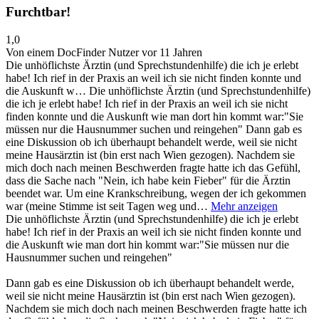
Furchtbar!
1,0
Von einem DocFinder Nutzer
vor 11 Jahren
Die unhöflichste Ärztin (und Sprechstundenhilfe) die ich je erlebt
habe! Ich rief in der Praxis an weil ich sie nicht finden konnte und
die Auskunft w…
Die unhöflichste Ärztin (und Sprechstundenhilfe)
die ich je erlebt habe! Ich rief in der Praxis an weil ich sie nicht
finden konnte und die Auskunft wie man dort hin kommt war:"Sie
müssen nur die Hausnummer suchen und reingehen" Dann gab es
eine Diskussion ob ich überhaupt behandelt werde, weil sie nicht
meine Hausärztin ist (bin erst nach Wien gezogen). Nachdem sie
mich doch nach meinen Beschwerden fragte hatte ich das Gefühl,
dass die Sache nach "Nein, ich habe kein Fieber" für die Ärztin
beendet war. Um eine Krankschreibung, wegen der ich gekommen
war (meine Stimme ist seit Tagen weg und…
Mehr anzeigen
Die unhöflichste Ärztin (und Sprechstundenhilfe) die ich je erlebt
habe! Ich rief in der Praxis an weil ich sie nicht finden konnte und
die Auskunft wie man dort hin kommt war:"Sie müssen nur die
Hausnummer suchen und reingehen"
Dann gab es eine Diskussion ob ich überhaupt behandelt werde,
weil sie nicht meine Hausärztin ist (bin erst nach Wien gezogen).
Nachdem sie mich doch nach meinen Beschwerden fragte hatte ich