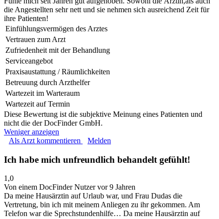
Fühle mich seit Jahren gut aufgehoben. Sowohl die Ärztin,als auch
die Angestellten sehr nett und sie nehmen sich ausreichend Zeit für
ihre Patienten!
Einfühlungsvermögen des Arztes
Vertrauen zum Arzt
Zufriedenheit mit der Behandlung
Serviceangebot
Praxisaustattung / Räumlichkeiten
Betreuung durch Arzthelfer
Wartezeit im Warteraum
Wartezeit auf Termin
Diese Bewertung ist die subjektive Meinung eines Patienten und
nicht die der DocFinder GmbH.
Weniger anzeigen
Als Arzt kommentieren
Melden
Ich habe mich unfreundlich behandelt gefühlt!
1,0
Von einem DocFinder Nutzer
vor 9 Jahren
Da meine Hausärztin auf Urlaub war, und Frau Dudas die
Vertretung, bin ich mit meinem Anliegen zu ihr gekommen. Am
Telefon war die Sprechstundenhilfe…
Da meine Hausärztin auf