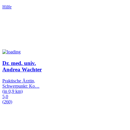
Hilfe
Dr. med. univ.
Andrea Wachter
Praktische Ärztin,
Schwerpunkt: Ko
…
(in 0,9 km)
5,0
(260)