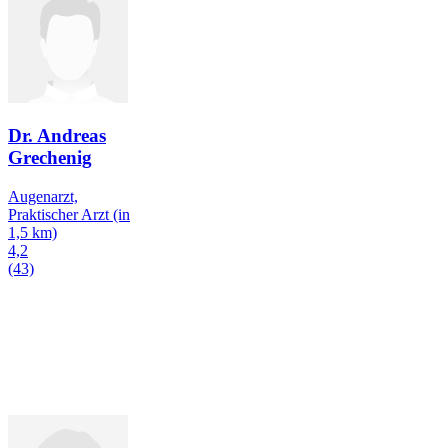
Dr. Andreas
Grechenig
Augenarzt,
Praktischer Arzt
(in
1,5 km)
4,2
(43)