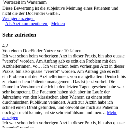
Wartezeit im Warteraum
Diese Bewertung ist die subjektive Meinung eines Patienten und
nicht die der DocFinder GmbH.
Weniger anzeigen
Als Arzt kommentieren
Melden
Sehr zufrieden
4,2
Von einem DocFinder Nutzer
vor 10 Jahren
Ich war schon beim vorherigen Arzt in dieser Praxis, bin also quasie
"vererbt" worden. Am Anfang gab es echt ein Problem mit den
Arzthelferinnen, vo…
Ich war schon beim vorherigen Arzt in dieser
Praxis, bin also quasie "vererbt" worden. Am Anfang gab es echt
ein Problem mit den Arzthelferinnen, von mangelhaftem Deutsch bis
zu chaotischem Patientenmanagement. Das ist jetzt vorbei. Die
Dame im Vorzimmer die ich in den letzten Tagen gesehen habe war
sehr kompetent. Die Patienten haben sich aber im Laufe der
Jahrzehnte von den klassischen alten Wienern zu einem sehr
durchmischten Publikum verändert. Auch zur Ärztin habe ich
schnell einen Draht gefunden, und obwohl sie mich als Patientin
noch gar nicht kannte, hat sie sehr einfühlsam und men…
Mehr
anzeigen
Ich war schon beim vorherigen Arzt in dieser Praxis, bin also quasie
"vererbt" worden.