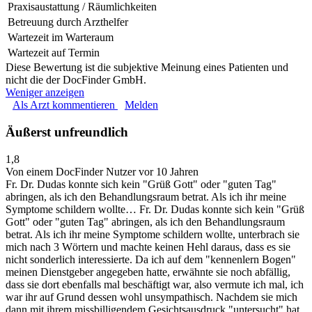
Praxisaustattung / Räumlichkeiten
Betreuung durch Arzthelfer
Wartezeit im Warteraum
Wartezeit auf Termin
Diese Bewertung ist die subjektive Meinung eines Patienten und
nicht die der DocFinder GmbH.
Weniger anzeigen
Als Arzt kommentieren
Melden
Äußerst unfreundlich
1,8
Von einem DocFinder Nutzer
vor 10 Jahren
Fr. Dr. Dudas konnte sich kein "Grüß Gott" oder "guten Tag"
abringen, als ich den Behandlungsraum betrat. Als ich ihr meine
Symptome schildern wollte…
Fr. Dr. Dudas konnte sich kein "Grüß
Gott" oder "guten Tag" abringen, als ich den Behandlungsraum
betrat. Als ich ihr meine Symptome schildern wollte, unterbrach sie
mich nach 3 Wörtern und machte keinen Hehl daraus, dass es sie
nicht sonderlich interessierte. Da ich auf dem "kennenlern Bogen"
meinen Dienstgeber angegeben hatte, erwähnte sie noch abfällig,
dass sie dort ebenfalls mal beschäftigt war, also vermute ich mal, ich
war ihr auf Grund dessen wohl unsympathisch. Nachdem sie mich
dann mit ihrem missbilligendem Gesichtsausdruck "untersucht" hat,