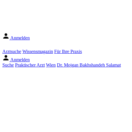
Anmelden
Arztsuche
Wissensmagazin
Für Ihre Praxis
Anmelden
Suche
Praktischer Arzt
Wien
Dr. Mojgan Bakhshandeh Salamat