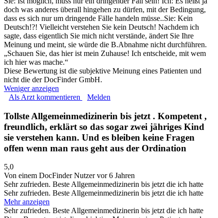
Sie: Ist möglich, muss nur ein dringender Fall sein! Ich: Es heißt ja
doch was anderes überall hingehen zu dürfen, mit der Bedingung,
dass es sich nur um dringende Fälle handeln müsse..Sie: Kein
Deutsch!?! Vielleicht verstehen Sie kein Deutsch! Nachdem ich
sagte, dass eigentlich Sie mich nicht verstände, ändert Sie Ihre
Meinung und meint, sie würde die B.Abnahme nicht durchführen.
„Schauen Sie, das hier ist mein Zuhause! Ich entscheide, mit wem
ich hier was mache.“
Diese Bewertung ist die subjektive Meinung eines Patienten und
nicht die der DocFinder GmbH.
Weniger anzeigen
Als Arzt kommentieren
Melden
Tollste Allgemeinmedizinerin bis jetzt . Kompetent ,
freundlich, erklärt so das sogar zwei jähriges Kind
sie verstehen kann. Und es bleiben keine Fragen
offen wenn man raus geht aus der Ordination
5,0
Von einem DocFinder Nutzer
vor 6 Jahren
Sehr zufrieden. Beste Allgemeinmedizinerin bis jetzt die ich hatte
Sehr zufrieden. Beste Allgemeinmedizinerin bis jetzt die ich hatte
Mehr anzeigen
Sehr zufrieden. Beste Allgemeinmedizinerin bis jetzt die ich hatte