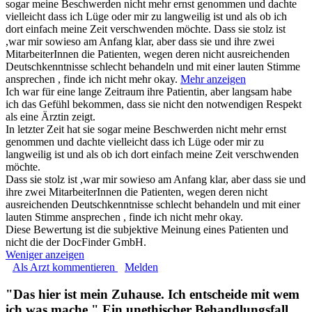
sogar meine Beschwerden nicht mehr ernst genommen und dachte
vielleicht dass ich Lüge oder mir zu langweilig ist und als ob ich
dort einfach meine Zeit verschwenden möchte. Dass sie stolz ist
,war mir sowieso am Anfang klar, aber dass sie und ihre zwei
MitarbeiterInnen die Patienten, wegen deren nicht ausreichenden
Deutschkenntnisse schlecht behandeln und mit einer lauten Stimme
ansprechen , finde ich nicht mehr okay.
Mehr anzeigen
Ich war für eine lange Zeitraum ihre Patientin, aber langsam habe
ich das Gefühl bekommen, dass sie nicht den notwendigen Respekt
als eine Ärztin zeigt.
In letzter Zeit hat sie sogar meine Beschwerden nicht mehr ernst
genommen und dachte vielleicht dass ich Lüge oder mir zu
langweilig ist und als ob ich dort einfach meine Zeit verschwenden
möchte.
Dass sie stolz ist ,war mir sowieso am Anfang klar, aber dass sie und
ihre zwei MitarbeiterInnen die Patienten, wegen deren nicht
ausreichenden Deutschkenntnisse schlecht behandeln und mit einer
lauten Stimme ansprechen , finde ich nicht mehr okay.
Diese Bewertung ist die subjektive Meinung eines Patienten und
nicht die der DocFinder GmbH.
Weniger anzeigen
Als Arzt kommentieren
Melden
"Das hier ist mein Zuhause. Ich entscheide mit wem
ich was mache." Ein unethischer Behandlungsfall