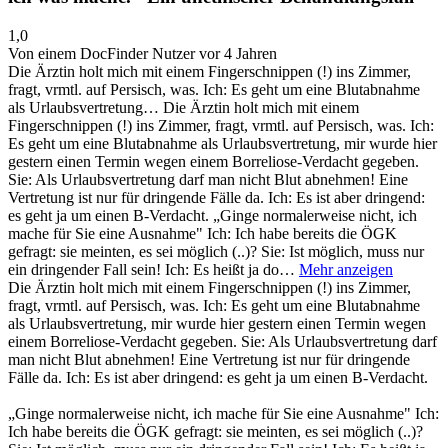
1,0
Von einem DocFinder Nutzer
vor 4 Jahren
Die Ärztin holt mich mit einem Fingerschnippen (!) ins Zimmer,
fragt, vrmtl. auf Persisch, was. Ich: Es geht um eine Blutabnahme
als Urlaubsvertretung…
Die Ärztin holt mich mit einem
Fingerschnippen (!) ins Zimmer, fragt, vrmtl. auf Persisch, was. Ich:
Es geht um eine Blutabnahme als Urlaubsvertretung, mir wurde hier
gestern einen Termin wegen einem Borreliose-Verdacht gegeben.
Sie: Als Urlaubsvertretung darf man nicht Blut abnehmen! Eine
Vertretung ist nur für dringende Fälle da. Ich: Es ist aber dringend:
es geht ja um einen B-Verdacht. „Ginge normalerweise nicht, ich
mache für Sie eine Ausnahme" Ich: Ich habe bereits die ÖGK
gefragt: sie meinten, es sei möglich (..)? Sie: Ist möglich, muss nur
ein dringender Fall sein! Ich: Es heißt ja do…
Mehr anzeigen
Die Ärztin holt mich mit einem Fingerschnippen (!) ins Zimmer,
fragt, vrmtl. auf Persisch, was. Ich: Es geht um eine Blutabnahme
als Urlaubsvertretung, mir wurde hier gestern einen Termin wegen
einem Borreliose-Verdacht gegeben. Sie: Als Urlaubsvertretung darf
man nicht Blut abnehmen! Eine Vertretung ist nur für dringende
Fälle da. Ich: Es ist aber dringend: es geht ja um einen B-Verdacht.
„Ginge normalerweise nicht, ich mache für Sie eine Ausnahme" Ich:
Ich habe bereits die ÖGK gefragt: sie meinten, es sei möglich (..)?